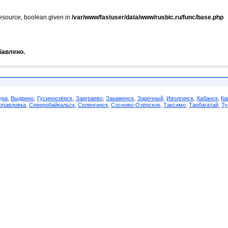
resource, boolean given in
/var/www/fastuser/data/www/rusbic.ru/func/base.php
бавлено.
ура
,
Выдрино
,
Гусиноозёрск
,
Заиграево
,
Закаменск
,
Заречный
,
Иволгинск
,
Кабанск
,
Ка
опавловка
,
Северобайкальск
,
Селенгинск
,
Сосново-Озёрское
,
Таксимо
,
Тарбагатай
,
Ту