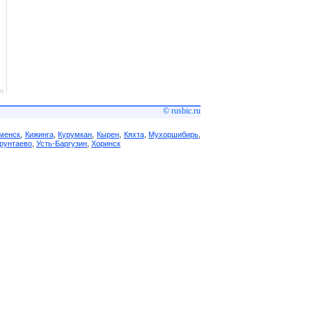
© rusbic.ru
менск
,
Кижинга
,
Курумкан
,
Кырен
,
Кяхта
,
Мухоршибирь
,
рунтаево
,
Усть-Баргузин
,
Хоринск