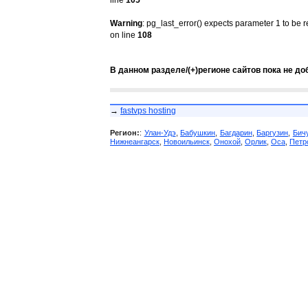
line
105
Warning
: pg_last_error() expects parameter 1 to be 
on line
108
В данном разделе/(+)регионе сайтов пока не до
→
fastvps hosting
Регион:
:
Улан-Удэ
,
Бабушкин
,
Багдарин
,
Баргузин
,
Бич
Нижнеангарск
,
Новоильинск
,
Онохой
,
Орлик
,
Оса
,
Петр