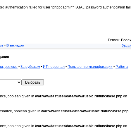
rd authentication failed for user "phppgadmin" FATAL: password authentication fai
Регион:
Росс
зь
•
В закладки
Украи
дания
ии, резюме
•
За рубежом
•
ИТ персонал
•
Повышение квалификации
•
Работа
urce, boolean given in
/var/www/fastuser/data/www/rusbic.ru/func/base.php
on
resource, boolean given in
/var/www/fastuser/data/www/rusbic.ru/func/base.php
urce, boolean given in
/var/www/fastuser/data/www/rusbic.ru/func/base.php
on