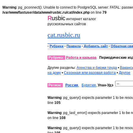
Warning
: pg_pconnect(): Unable to connect to PostgreSQL server: FATAL: passwo
/var/www/fastuser/data/www/rusbic.ru/cat/index.php
on line
79
R
usbic
интернет каталог
русскоязычных сайтов
cat.rusbic.ru
•
Рубрики
•
Правила
•
Добавить сайт
•
Обратная свя
Рубрика:
Работа и карьера
Периодические из
Другие разделы:
Агенства и биржи труда
•
Ваканс
на дому
•
Сезонная или разовая работа
•
Другое
Регион:
Россия
,
Бурятия
,
Улан-Удэ
Warning
: pg_query() expects parameter 1 to be reso
line
105
Warning
: pg_last_error() expects parameter 1 to be 
on line
108
Warning
: pg_query() expects parameter 1 to be reso