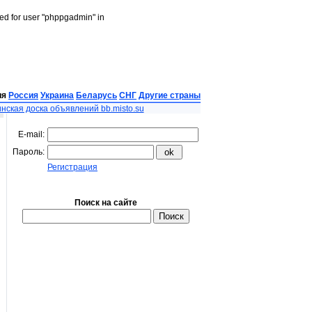
led for user "phppgadmin" in
ия
Россия
Украина
Беларусь
СНГ
Другие страны
нская доска объявлений bb.misto.su
E-mail:
Пароль:
Регистрация
Поиск на сайте