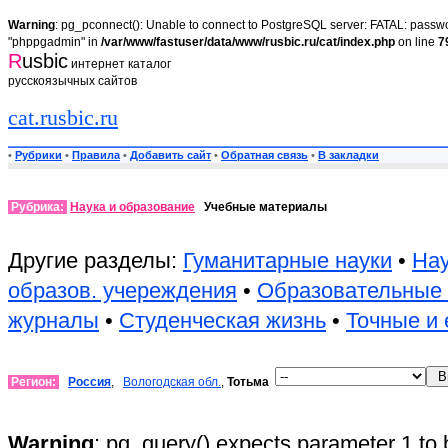
Warning
: pg_pconnect(): Unable to connect to PostgreSQL server: FATAL: passwor
"phppgadmin" in
/var/www/fastuser/data/www/rusbic.ru/cat/index.php
on line
7
R
usbic
интернет каталог
русскоязычных сайтов
cat.rusbic.ru
•
Рубрики
•
Правила
•
Добавить сайт
•
Обратная связь
•
В закладки
Рубрика:
Наука и образование
Учебные материалы
Другие разделы:
Гуманитарные науки
•
Нау
образов. учереждения
•
Образовательные
журналы
•
Студенческая жизнь
•
Точные и 
Регион:
Россия
,
Вологодская обл.
,
Тотьма
Warning
: pg_query() expects parameter 1 to 