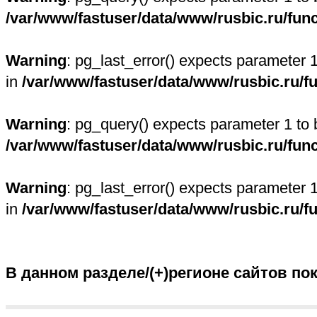
/var/www/fastuser/data/www/rusbic.ru/fun
Warning
: pg_last_error() expects parameter 
in
/var/www/fastuser/data/www/rusbic.ru/f
Warning
: pg_query() expects parameter 1 to 
/var/www/fastuser/data/www/rusbic.ru/fun
Warning
: pg_last_error() expects parameter 
in
/var/www/fastuser/data/www/rusbic.ru/f
В данном разделе/(+)регионе сайтов по