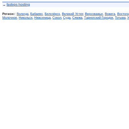
→
fastvps hosting
Регион:
:
Вологда
,
Бабаево
,
Белозёрск
,
Великий Устюг
,
Верховажье
,
Вожега
,
Вохтога
Молочное
,
Никольск
,
Нюксеница
,
Сокол
,
Суда
,
Сямжа
,
Тарногский Городок
,
Тотьма
,
У