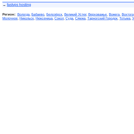
→
fastvps hosting
Регион:
:
Вологда
,
Бабаево
,
Белозёрск
,
Великий Устюг
,
Верховажье
,
Вожега
,
Вохтога
Молочное
,
Никольск
,
Нюксеница
,
Сокол
,
Суда
,
Сямжа
,
Тарногский Городок
,
Тотьма
,
У