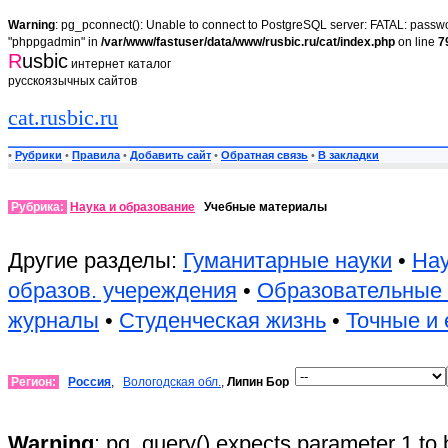
Warning
: pg_pconnect(): Unable to connect to PostgreSQL server: FATAL: passwor
"phppgadmin" in
/var/www/fastuser/data/www/rusbic.ru/cat/index.php
on line
7
R
usbic
интернет каталог
русскоязычных сайтов
cat.rusbic.ru
•
Рубрики
•
Правила
•
Добавить сайт
•
Обратная связь
•
В закладки
Рубрика:
Наука и образование
Учебные материалы
Другие разделы:
Гуманитарные науки
•
Нау
образов. учереждения
•
Образовательные
журналы
•
Студенческая жизнь
•
Точные и 
Регион:
Россия
,
Вологодская обл.
,
Липин Бор
Warning
: pg_query() expects parameter 1 to 