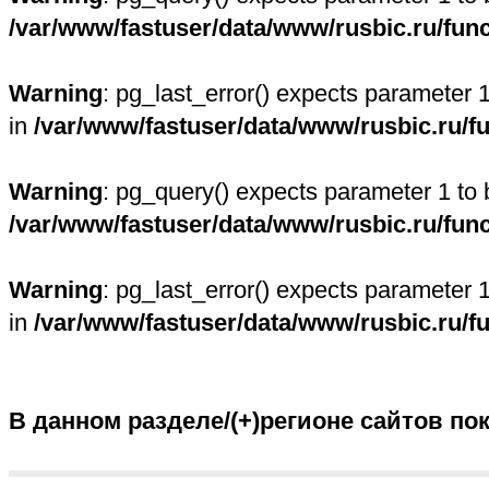
/var/www/fastuser/data/www/rusbic.ru/fun
Warning
: pg_last_error() expects parameter 
in
/var/www/fastuser/data/www/rusbic.ru/f
Warning
: pg_query() expects parameter 1 to 
/var/www/fastuser/data/www/rusbic.ru/fun
Warning
: pg_last_error() expects parameter 
in
/var/www/fastuser/data/www/rusbic.ru/f
В данном разделе/(+)регионе сайтов по