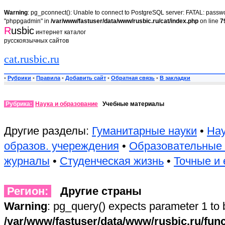
Warning
: pg_pconnect(): Unable to connect to PostgreSQL server: FATAL: passwor
"phppgadmin" in
/var/www/fastuser/data/www/rusbic.ru/cat/index.php
on line
7
R
usbic
интернет каталог
русскоязычных сайтов
cat.rusbic.ru
•
Рубрики
•
Правила
•
Добавить сайт
•
Обратная связь
•
В закладки
Рубрика:
Наука и образование
Учебные материалы
Другие разделы:
Гуманитарные науки
•
Нау
образов. учереждения
•
Образовательные
журналы
•
Студенческая жизнь
•
Точные и 
Регион:
Другие страны
Warning
: pg_query() expects parameter 1 to 
/var/www/fastuser/data/www/rusbic.ru/fun