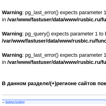
Warning
: pg_last_error() expects parameter 
in
/var/www/fastuser/data/www/rusbic.ru/f
Warning
: pg_query() expects parameter 1 to 
/var/www/fastuser/data/www/rusbic.ru/fun
Warning
: pg_last_error() expects parameter 
in
/var/www/fastuser/data/www/rusbic.ru/f
В данном разделе/(+)регионе сайтов по
→
fastvps hosting