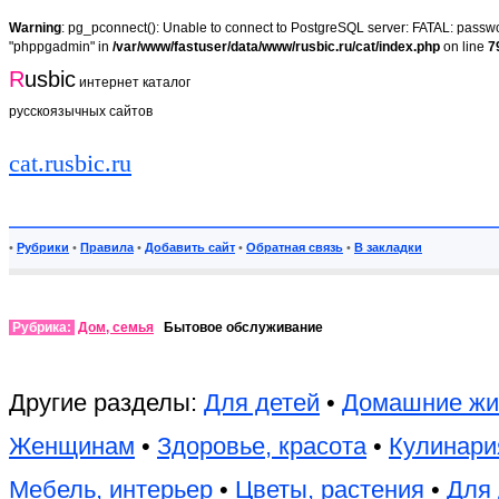
Warning
: pg_pconnect(): Unable to connect to PostgreSQL server: FATAL: passwor
"phppgadmin" in
/var/www/fastuser/data/www/rusbic.ru/cat/index.php
on line
7
R
usbic
интернет каталог
русскоязычных сайтов
cat.rusbic.ru
•
Рубрики
•
Правила
•
Добавить сайт
•
Обратная связь
•
В закладки
Рубрика:
Дом, семья
Бытовое обслуживание
Другие разделы:
Для детей
•
Домашние жи
Женщинам
•
Здоровье, красота
•
Кулинари
Мебель, интерьер
•
Цветы, растения
•
Для 