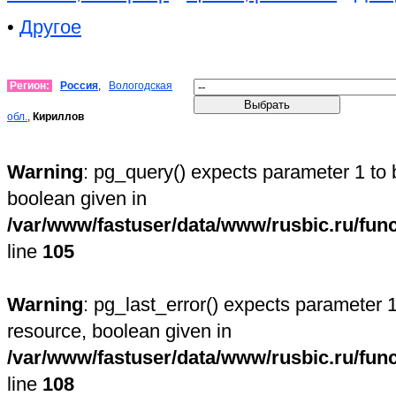
•
Другое
Регион:
Россия
,
Вологодская
обл.
,
Кириллов
Warning
: pg_query() expects parameter 1 to 
boolean given in
/var/www/fastuser/data/www/rusbic.ru/fun
line
105
Warning
: pg_last_error() expects parameter 1
resource, boolean given in
/var/www/fastuser/data/www/rusbic.ru/fun
line
108