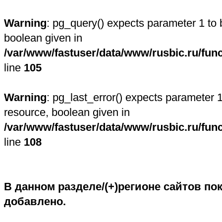
Warning
: pg_query() expects parameter 1 to 
boolean given in
/var/www/fastuser/data/www/rusbic.ru/fun
line
105
Warning
: pg_last_error() expects parameter 1
resource, boolean given in
/var/www/fastuser/data/www/rusbic.ru/fun
line
108
В данном разделе/(+)регионе сайтов пок
добавлено.