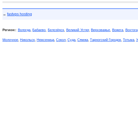
→
fastvps hosting
Регион:
:
Вологда
,
Бабаево
,
Белозёрск
,
Великий Устюг
,
Верховажье
,
Вожега
,
Вохтога
Молочное
,
Никольск
,
Нюксеница
,
Сокол
,
Суда
,
Сямжа
,
Тарногский Городок
,
Тотьма
,
У