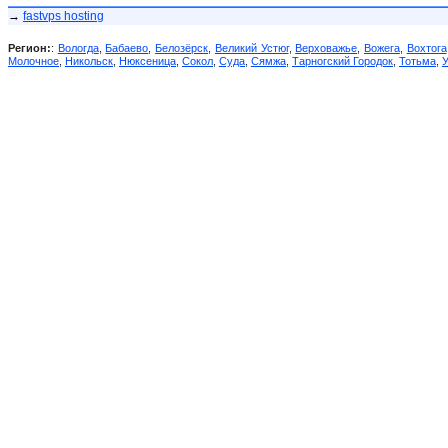
→
fastvps hosting
Регион:
:
Вологда
,
Бабаево
,
Белозёрск
,
Великий Устюг
,
Верховажье
,
Вожега
,
Вохтога
Молочное
,
Никольск
,
Нюксеница
,
Сокол
,
Суда
,
Сямжа
,
Тарногский Городок
,
Тотьма
,
У