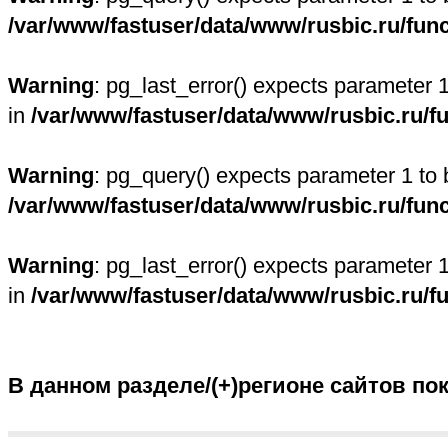
/var/www/fastuser/data/www/rusbic.ru/fun
Warning
: pg_last_error() expects parameter 
in
/var/www/fastuser/data/www/rusbic.ru/f
Warning
: pg_query() expects parameter 1 to 
/var/www/fastuser/data/www/rusbic.ru/fun
Warning
: pg_last_error() expects parameter 
in
/var/www/fastuser/data/www/rusbic.ru/f
В данном разделе/(+)регионе сайтов по