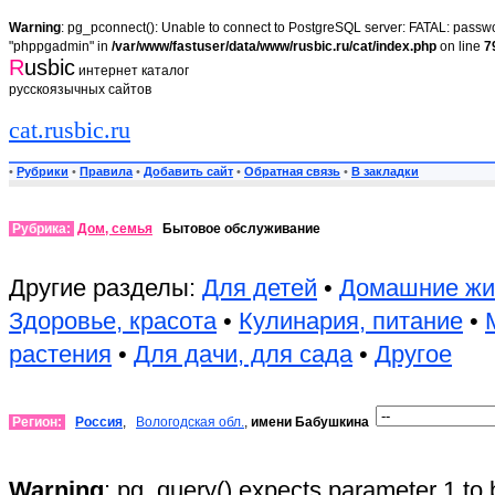
Warning
: pg_pconnect(): Unable to connect to PostgreSQL server: FATAL: passwor
"phppgadmin" in
/var/www/fastuser/data/www/rusbic.ru/cat/index.php
on line
7
R
usbic
интернет каталог
русскоязычных сайтов
cat.rusbic.ru
•
Рубрики
•
Правила
•
Добавить сайт
•
Обратная связь
•
В закладки
Рубрика:
Дом, семья
Бытовое обслуживание
Другие разделы:
Для детей
•
Домашние жи
Здоровье, красота
•
Кулинария, питание
•
растения
•
Для дачи, для сада
•
Другое
Регион:
Россия
,
Вологодская обл.
,
имени Бабушкина
Warning
: pg_query() expects parameter 1 to 