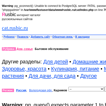
Warning
: pg_pconnect(): Unable to connect to PostgreSQL server: FATAL: passwor
"phppgadmin" in
/var/www/fastuser/data/www/rusbic.ru/cat/index.php
on line
7
R
usbic
интернет каталог
русскоязычных сайтов
cat.rusbic.ru
•
Рубрики
•
Правила
•
Добавить сайт
•
Обратная связь
•
В закладки
Рубрика:
Дом, семья
Бытовое обслуживание
Другие разделы:
Для детей
•
Домашние жи
Здоровье, красота
•
Кулинария, питание
•
растения
•
Для дачи, для сада
•
Другое
Регион:
Россия
,
Вологодская обл.
,
Кадников
Warning
: pg_query() expects parameter 1 to 