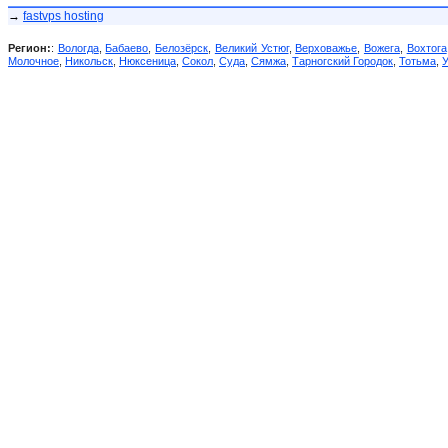
→
fastvps hosting
Регион:
:
Вологда
,
Бабаево
,
Белозёрск
,
Великий Устюг
,
Верховажье
,
Вожега
,
Вохтога
Молочное
,
Никольск
,
Нюксеница
,
Сокол
,
Суда
,
Сямжа
,
Тарногский Городок
,
Тотьма
,
У