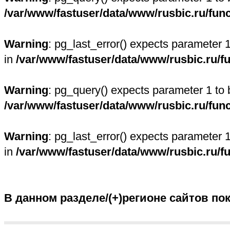
/var/www/fastuser/data/www/rusbic.ru/fun
Warning
: pg_last_error() expects parameter 
in
/var/www/fastuser/data/www/rusbic.ru/f
Warning
: pg_query() expects parameter 1 to 
/var/www/fastuser/data/www/rusbic.ru/fun
Warning
: pg_last_error() expects parameter 
in
/var/www/fastuser/data/www/rusbic.ru/f
В данном разделе/(+)регионе сайтов по