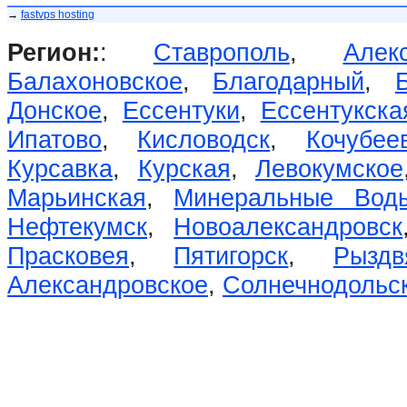
→
fastvps hosting
Регион:
:
Ставрополь
,
Алек
Балахоновское
,
Благодарный
,
Донское
,
Ессентуки
,
Ессентукска
Ипатово
,
Кисловодск
,
Кочубее
Курсавка
,
Курская
,
Левокумское
Марьинская
,
Минеральные Вод
Нефтекумск
,
Новоалександровск
Прасковея
,
Пятигорск
,
Рыздв
Александровское
,
Солнечнодольс