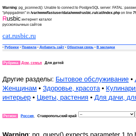
Warning
: pg_pconnect(): Unable to connect to PostgreSQL server: FATAL: passwor
"phppgadmin" in
/var/www/fastuser/data/www/rusbic.ru/cat/index.php
on line
7
R
usbic
интернет каталог
русскоязычных сайтов
cat.rusbic.ru
•
Рубрики
•
Правила
•
Добавить сайт
•
Обратная связь
•
В закладки
Рубрика:
Дом, семья
Для детей
Другие разделы:
Бытовое обслуживание
•
Женщинам
•
Здоровье, красота
•
Кулинари
интерьер
•
Цветы, растения
•
Для дачи, дл
Регион:
Россия
,
Ставропольский край
Warning
: pg_query() expects parameter 1 to 