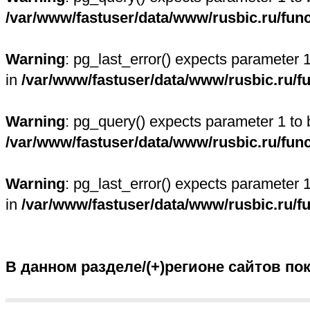
/var/www/fastuser/data/www/rusbic.ru/fun
Warning
: pg_last_error() expects parameter 
in
/var/www/fastuser/data/www/rusbic.ru/f
Warning
: pg_query() expects parameter 1 to 
/var/www/fastuser/data/www/rusbic.ru/fun
Warning
: pg_last_error() expects parameter 
in
/var/www/fastuser/data/www/rusbic.ru/f
В данном разделе/(+)регионе сайтов по