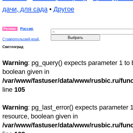
дачи, для сада
•
Другое
Регион:
Россия
,
Ставропольский край
,
Светлоград
Warning
: pg_query() expects parameter 1 to 
boolean given in
/var/www/fastuser/data/www/rusbic.ru/fun
line
105
Warning
: pg_last_error() expects parameter 1
resource, boolean given in
/var/www/fastuser/data/www/rusbic.ru/fun