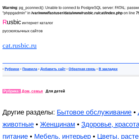
Warning
: pg_pconnect(): Unable to connect to PostgreSQL server: FATAL: passwor
"phppgadmin" in
/var/www/fastuser/data/www/rusbic.ru/cat/index.php
on line
7
R
usbic
интернет каталог
русскоязычных сайтов
cat.rusbic.ru
•
Рубрики
•
Правила
•
Добавить сайт
•
Обратная связь
•
В закладки
Рубрика:
Дом, семья
Для детей
Другие разделы:
Бытовое обслуживание
•
животные
•
Женщинам
•
Здоровье, красот
питание
•
Мебель, интерьер
•
Цветы, раст