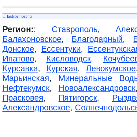
→
fastvps hosting
Регион:
:
Ставрополь
,
Алек
Балахоновское
,
Благодарный
,
Донское
,
Ессентуки
,
Ессентукска
Ипатово
,
Кисловодск
,
Кочубее
Курсавка
,
Курская
,
Левокумское
Марьинская
,
Минеральные Вод
Нефтекумск
,
Новоалександровск
Прасковея
,
Пятигорск
,
Рыздв
Александровское
,
Солнечнодольс