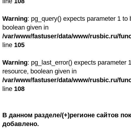
line
108
Warning
: pg_query() expects parameter 1 to 
boolean given in
/var/www/fastuser/data/www/rusbic.ru/fun
line
105
Warning
: pg_last_error() expects parameter 1
resource, boolean given in
/var/www/fastuser/data/www/rusbic.ru/fun
line
108
В данном разделе/(+)регионе сайтов пок
добавлено.