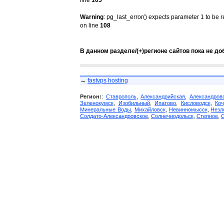
line
105
Warning
: pg_last_error() expects parameter 1 to be 
on line
108
В данном разделе/(+)регионе сайтов пока не до
→
fastvps hosting
Регион:
:
Ставрополь
,
Александрийская
,
Александров
Зеленокумск
,
Изобильный
,
Ипатово
,
Кисловодск
,
Коч
Минеральные Воды
,
Михайловск
,
Невинномысск
,
Незл
Солдато-Александровское
,
Солнечнодольск
,
Степное
,