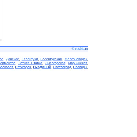
© rusbic.ru
ое
,
Донское
,
Ессентуки
,
Ессентукская
,
Железноводск
,
Лермонтов
,
Летняя Ставка
,
Лысогорская
,
Марьинская
,
асковея
,
Пятигорск
,
Рыздвяный
,
Светлоград
,
Свободы
,