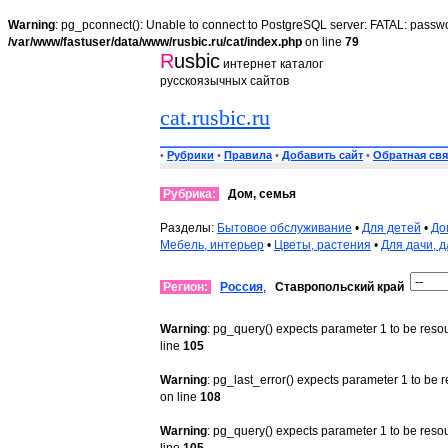
Warning
: pg_pconnect(): Unable to connect to PostgreSQL server: FATAL: passwo
/var/www/fastuser/data/www/rusbic.ru/cat/index.php
on line
79
R
usbic
интернет каталог
русскоязычных сайтов
cat.rusbic.ru
•
Рубрики
•
Правила
•
Добавить сайт
•
Обратная свя
Рубрика:
Дом, семья
Разделы:
Бытовое обслуживание
•
Для детей
•
До
Мебель, интерьер
•
Цветы, растения
•
Для дачи, д
Регион:
Россия
,
Ставропольский край
Warning
: pg_query() expects parameter 1 to be reso
line
105
Warning
: pg_last_error() expects parameter 1 to be 
on line
108
Warning
: pg_query() expects parameter 1 to be reso