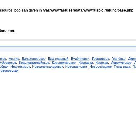
resource, boolean given in
/var/www/fastuser/data/www/rusbic.ru/func/base.php
бавлено.
ское
,
Арзгир
,
Балахоновское
,
Благодарный
,
Будённовск
,
Георгиевск
,
Грачёвка
,
Дивн
убеевское
,
Красногвардейское
,
Краснокумское
,
Курсавка
,
Курская
,
Левокумское
,
обная
,
Нефтекумск
,
Новоалександровск
,
Новопавловск
,
Новоселицкое
,
Пелагиада
,
Пр
Суворовская