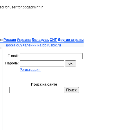
led for user "phppgadmin" in
ия
Россия
Украина
Беларусь
СНГ
Другие страны
Доска объявлений на bb.rusbic.ru
E-mail:
Пароль:
Регистрация
Поиск на сайте