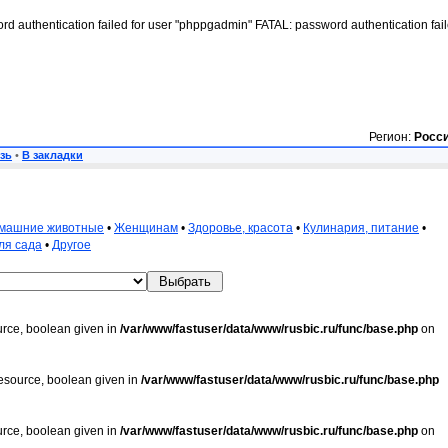
rd authentication failed for user "phppgadmin" FATAL: password authentication fai
Регион:
Росс
зь
•
В закладки
машние животные
•
Женщинам
•
Здоровье, красота
•
Кулинария, питание
•
ля сада
•
Другое
urce, boolean given in
/var/www/fastuser/data/www/rusbic.ru/func/base.php
on
resource, boolean given in
/var/www/fastuser/data/www/rusbic.ru/func/base.php
urce, boolean given in
/var/www/fastuser/data/www/rusbic.ru/func/base.php
on