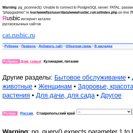
Warning
: pg_pconnect(): Unable to connect to PostgreSQL server: FATAL: passwor
"phppgadmin" in
/var/www/fastuser/data/www/rusbic.ru/cat/index.php
on line
7
R
usbic
интернет каталог
русскоязычных сайтов
cat.rusbic.ru
•
Рубрики
•
Правила
•
Добавить сайт
•
Обратная связь
•
В закладки
Рубрика:
Дом, семья
Кулинария, питание
Другие разделы:
Бытовое обслуживание
•
животные
•
Женщинам
•
Здоровье, красот
растения
•
Для дачи, для сада
•
Другое
Регион:
Россия
,
Ставропольский край
Warning
: pg_query() expects parameter 1 to 