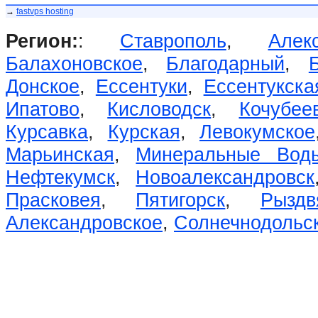
→
fastvps hosting
Регион:
:
Ставрополь
,
Алек
Балахоновское
,
Благодарный
,
Донское
,
Ессентуки
,
Ессентукска
Ипатово
,
Кисловодск
,
Кочубее
Курсавка
,
Курская
,
Левокумское
Марьинская
,
Минеральные Вод
Нефтекумск
,
Новоалександровск
Прасковея
,
Пятигорск
,
Рыздв
Александровское
,
Солнечнодольс