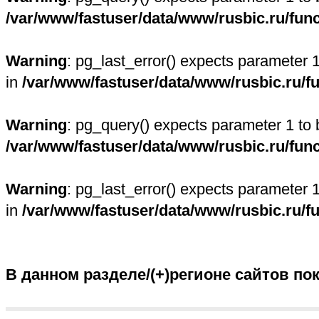
/var/www/fastuser/data/www/rusbic.ru/fun
Warning
: pg_last_error() expects parameter 
in
/var/www/fastuser/data/www/rusbic.ru/f
Warning
: pg_query() expects parameter 1 to 
/var/www/fastuser/data/www/rusbic.ru/fun
Warning
: pg_last_error() expects parameter 
in
/var/www/fastuser/data/www/rusbic.ru/f
В данном разделе/(+)регионе сайтов по