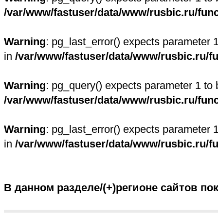
/var/www/fastuser/data/www/rusbic.ru/fun
Warning
: pg_last_error() expects parameter 
in
/var/www/fastuser/data/www/rusbic.ru/f
Warning
: pg_query() expects parameter 1 to 
/var/www/fastuser/data/www/rusbic.ru/fun
Warning
: pg_last_error() expects parameter 
in
/var/www/fastuser/data/www/rusbic.ru/f
В данном разделе/(+)регионе сайтов по