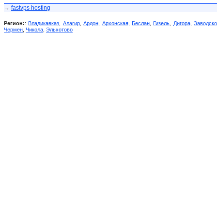
→
fastvps hosting
Регион:
:
Владикавказ
,
Алагир
,
Ардон
,
Архонская
,
Беслан
,
Гизель
,
Дигора
,
Заводск
Чермен
,
Чикола
,
Эльхотово