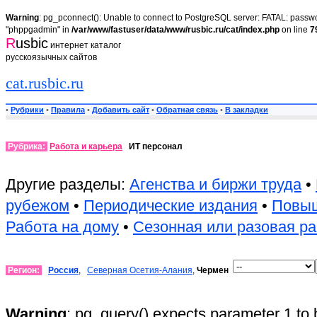
Warning
: pg_pconnect(): Unable to connect to PostgreSQL server: FATAL: passwor
"phppgadmin" in
/var/www/fastuser/data/www/rusbic.ru/cat/index.php
on line
7
R
usbic
интернет каталог
русскоязычных сайтов
cat.rusbic.ru
•
Рубрики
•
Правила
•
Добавить сайт
•
Обратная связь
•
В закладки
Рубрика:
Работа и карьера
ИТ персонал
Другие разделы:
Агенства и биржи труда
•
рубежом
•
Периодические издания
•
Повыш
Работа на дому
•
Сезонная или разовая р
Регион:
Россия
,
Северная Осетия-Алания
,
Чермен
Warning
: pg_query() expects parameter 1 to 