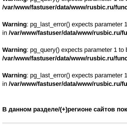
/var/www/fastuser/data/www/rusbic.ru/fun
Warning
: pg_last_error() expects parameter 
in
/var/www/fastuser/data/www/rusbic.ru/f
Warning
: pg_query() expects parameter 1 to 
/var/www/fastuser/data/www/rusbic.ru/fun
Warning
: pg_last_error() expects parameter 
in
/var/www/fastuser/data/www/rusbic.ru/f
В данном разделе/(+)регионе сайтов по