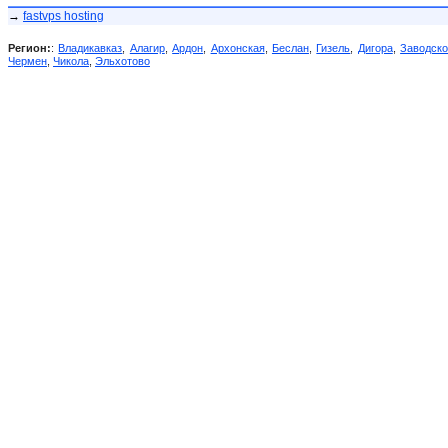
→
fastvps hosting
Регион:
:
Владикавказ
,
Алагир
,
Ардон
,
Архонская
,
Беслан
,
Гизель
,
Дигора
,
Заводск
Чермен
,
Чикола
,
Эльхотово