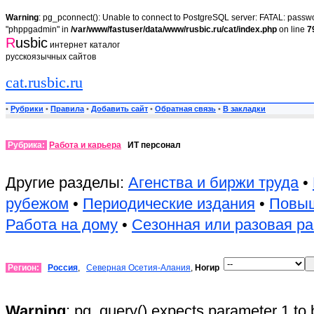
Warning
: pg_pconnect(): Unable to connect to PostgreSQL server: FATAL: passwor
"phppgadmin" in
/var/www/fastuser/data/www/rusbic.ru/cat/index.php
on line
7
R
usbic
интернет каталог
русскоязычных сайтов
cat.rusbic.ru
•
Рубрики
•
Правила
•
Добавить сайт
•
Обратная связь
•
В закладки
Рубрика:
Работа и карьера
ИТ персонал
Другие разделы:
Агенства и биржи труда
•
рубежом
•
Периодические издания
•
Повыш
Работа на дому
•
Сезонная или разовая р
Регион:
Россия
,
Северная Осетия-Алания
,
Ногир
Warning
: pg_query() expects parameter 1 to 