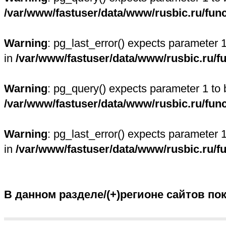
/var/www/fastuser/data/www/rusbic.ru/fun
Warning
: pg_last_error() expects parameter 
in
/var/www/fastuser/data/www/rusbic.ru/f
Warning
: pg_query() expects parameter 1 to 
/var/www/fastuser/data/www/rusbic.ru/fun
Warning
: pg_last_error() expects parameter 
in
/var/www/fastuser/data/www/rusbic.ru/f
В данном разделе/(+)регионе сайтов по