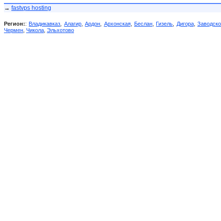
→
fastvps hosting
Регион:
:
Владикавказ
,
Алагир
,
Ардон
,
Архонская
,
Беслан
,
Гизель
,
Дигора
,
Заводск
Чермен
,
Чикола
,
Эльхотово