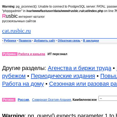
Warning
: pg_pconnect(): Unable to connect to PostgreSQL server: FATAL: passwor
"phppgadmin" in
/var/www/fastuser/data/www/rusbic.ru/cat/index.php
on line
7
R
usbic
интернет каталог
русскоязычных сайтов
cat.rusbic.ru
•
Рубрики
•
Правила
•
Добавить сайт
•
Обратная связь
•
В закладки
Рубрика:
Работа и карьера
ИТ персонал
Другие разделы:
Агенства и биржи труда
•
рубежом
•
Периодические издания
•
Повыш
Работа на дому
•
Сезонная или разовая р
Регион:
Россия
,
Северная Осетия-Алания
,
Камбилеевское
Warning
: pg_query() expects parameter 1 to 