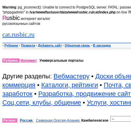
Warning
: pg_pconnect(): Unable to connect to PostgreSQL server: FATAL: passwor
"phppgadmin" in
/var/www/fastuser/data/www/rusbic.ru/cat/index.php
on line
7
R
usbic
интернет каталог
русскоязычных сайтов
cat.rusbic.ru
•
Рубрики
•
Правила
•
Добавить сайт
•
Обратная связь
•
В закладки
Рубрика:
Интернет
Универсальные порталы
Другие разделы:
Вебмастеру
•
Доски объя
коммерция
•
Каталоги, рейтинги
•
Почта, с
заработок
•
Разработка, продвижение сай
Соц.сети, клубы, общение
•
Услуги, хостин
Регион:
Россия
,
Северная Осетия-Алания
,
Камбилеевское