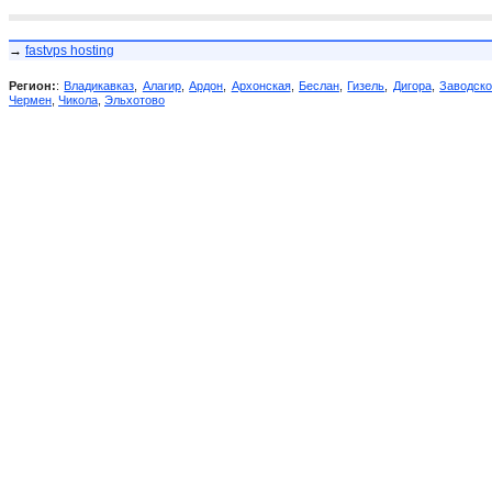
→
fastvps hosting
Регион:
:
Владикавказ
,
Алагир
,
Ардон
,
Архонская
,
Беслан
,
Гизель
,
Дигора
,
Заводск
Чермен
,
Чикола
,
Эльхотово