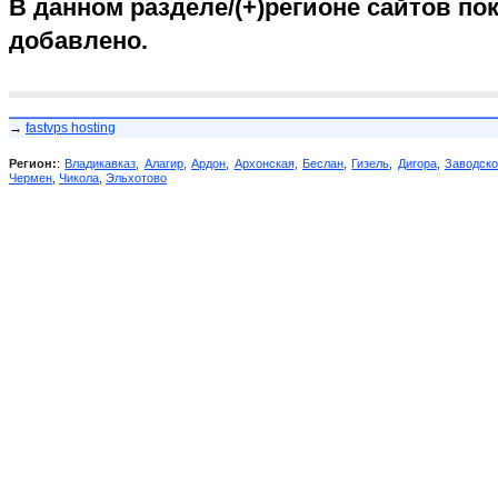
В данном разделе/(+)регионе сайтов пок
добавлено.
→
fastvps hosting
Регион:
:
Владикавказ
,
Алагир
,
Ардон
,
Архонская
,
Беслан
,
Гизель
,
Дигора
,
Заводск
Чермен
,
Чикола
,
Эльхотово