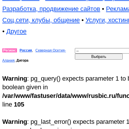
Разработка, продвижение сайтов
•
Реклама
Соц.сети, клубы, общение
•
Услуги, хостин
•
Другое
Регион:
Россия
,
Северная Осетия-
Алания
,
Дигора
Warning
: pg_query() expects parameter 1 to 
boolean given in
/var/www/fastuser/data/www/rusbic.ru/fun
line
105
Warning
: pg_last_error() expects parameter 1