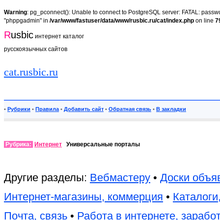
Warning
: pg_pconnect(): Unable to connect to PostgreSQL server: FATAL: passwor
"phppgadmin" in
/var/www/fastuser/data/www/rusbic.ru/cat/index.php
on line
7
R
usbic
интернет каталог
русскоязычных сайтов
cat.rusbic.ru
•
Рубрики
•
Правила
•
Добавить сайт
•
Обратная связь
•
В закладки
Рубрика:
Интернет
Универсальные порталы
Другие разделы:
Вебмастеру
•
Доски объя
Интернет-магазины, коммерция
•
Каталоги
Почта, связь
•
Работа в интернете, зарабо