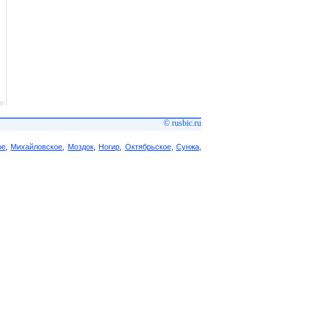
© rusbic.ru
ое
,
Михайловское
,
Моздок
,
Ногир
,
Октябрьское
,
Сунжа
,