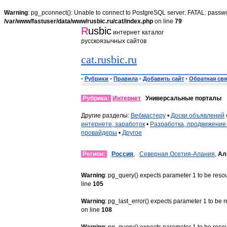
Warning
: pg_pconnect(): Unable to connect to PostgreSQL server: FATAL: passwo
/var/www/fastuser/data/www/rusbic.ru/cat/index.php
on line
79
R
usbic
интернет каталог
русскоязычных сайтов
cat.rusbic.ru
•
Рубрики
•
Правила
•
Добавить сайт
•
Обратная свя
Рубрика:
Интернет
Универсальные порталы
Другие разделы:
Вебмастеру
•
Доски объявлений
интернете, заработок
•
Разработка, продвижение
провайдеры
•
Другое
Регион:
Россия
,
Северная Осетия-Алания
,
Ал
Warning
: pg_query() expects parameter 1 to be reso
line
105
Warning
: pg_last_error() expects parameter 1 to be 
on line
108