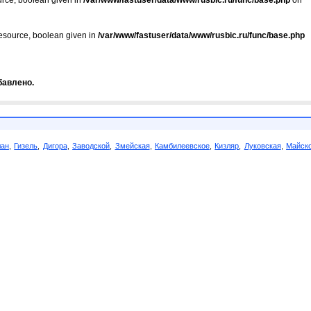
urce, boolean given in
/var/www/fastuser/data/www/rusbic.ru/func/base.php
on
resource, boolean given in
/var/www/fastuser/data/www/rusbic.ru/func/base.php
бавлено.
лан
,
Гизель
,
Дигора
,
Заводской
,
Змейская
,
Камбилеевское
,
Кизляр
,
Луковская
,
Майск