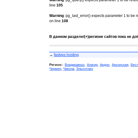
Warning
: pg_query() expects parameter 1 to be reso
line
105
Warning
: pg_last_error() expects parameter 1 to be 
on line
108
В данном разделе/(+)регионе сайтов пока не до
→
fastvps hosting
Регион:
:
Владикавказ
,
Алагир
,
Ардон
,
Архонская
,
Бес
Чермен
,
Чикола
,
Эльхотово