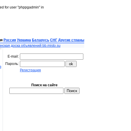
led for user "phppgadmin" in
ия
Россия
Украина
Беларусь
СНГ
Другие страны
нская доска объявлений bb.misto.su
E-mail:
Пароль:
в
Регистрация
Поиск на сайте