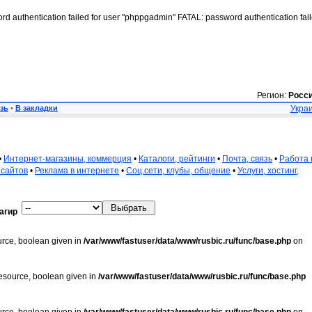
rd authentication failed for user "phppgadmin" FATAL: password authentication fai
Регион:
Росс
зь
•
В закладки
Украи
•
Интернет-магазины, коммерция
•
Каталоги, рейтинги
•
Почта, связь
•
Работа 
 сайтов
•
Реклама в интернете
•
Соц.сети, клубы, общение
•
Услуги, хостинг,
агир
urce, boolean given in
/var/www/fastuser/data/www/rusbic.ru/func/base.php
on
resource, boolean given in
/var/www/fastuser/data/www/rusbic.ru/func/base.php