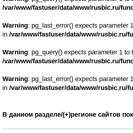
/var/www/fastuser/data/www/rusbic.ru/fun
Warning
: pg_last_error() expects parameter 
in
/var/www/fastuser/data/www/rusbic.ru/f
Warning
: pg_query() expects parameter 1 to 
/var/www/fastuser/data/www/rusbic.ru/fun
Warning
: pg_last_error() expects parameter 
in
/var/www/fastuser/data/www/rusbic.ru/f
В данном разделе/(+)регионе сайтов по