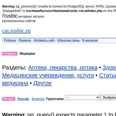
Warning
: pg_pconnect(): Unable to connect to PostgreSQL server: FATAL: passwor
"phppgadmin" in
/var/www/fastuser/data/www/rusbic.ru/cat/index.php
on line
7
R
usbic
интернет каталог
русскоязычных сайтов
cat.rusbic.ru
•
Рубрики
•
Правила
•
Добавить сайт
•
Обратная связь
•
В закладки
Рубрика:
Медицина
Разделы:
Аптеки, лекарства, оптика
•
Здор
Медицинские учереждения, услуги
•
Стать
медицина
•
Другое
Регион:
Россия
,
Бурятия
,
Турунтаево
Warning
: pg_query() expects parameter 1 to 