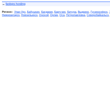
→
fastvps hosting
Регион:
:
Улан-Удэ
,
Бабушкин
,
Багдарин
,
Баргузин
,
Бичура
,
Выдрино
,
Гусиноозёрск
,
Нижнеангарск
,
Новоильинск
,
Онохой
,
Орлик
,
Оса
,
Петропавловка
,
Северобайкальск