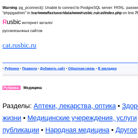
Warning
: pg_pconnect(): Unable to connect to PostgreSQL server: FATAL: passwor
"phppgadmin" in
/var/www/fastuser/data/www/rusbic.ru/cat/index.php
on line
7
R
usbic
интернет каталог
русскоязычных сайтов
cat.rusbic.ru
•
Рубрики
•
Правила
•
Добавить сайт
•
Обратная связь
•
В закладки
Рубрика:
Медицина
Разделы:
Аптеки, лекарства, оптика
•
Здор
жизни
•
Медицинские учереждения, услуги
публикации
•
Народная медицина
•
Другое