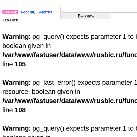
Регион:
Россия
,
Бурятия
,
Каменск
Warning
: pg_query() expects parameter 1 to 
boolean given in
/var/www/fastuser/data/www/rusbic.ru/fun
line
105
Warning
: pg_last_error() expects parameter 1
resource, boolean given in
/var/www/fastuser/data/www/rusbic.ru/fun
line
108
Warning
: pg_query() expects parameter 1 to 