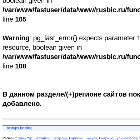
boolean given in
/var/www/fastuser/data/www/rusbic.ru/fun
line
105
Warning
: pg_last_error() expects parameter 1
resource, boolean given in
/var/www/fastuser/data/www/rusbic.ru/fun
line
108
В данном разделе/(+)регионе сайтов пок
добавлено.
→
fastvps hosting
Регион:
:
Улан-Удэ
,
Бабушкин
,
Багдарин
,
Баргузин
,
Бичура
,
Выдрино
,
Гусиноозёрск
,