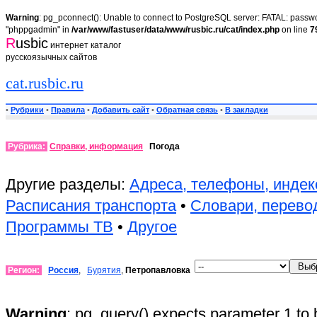
Warning
: pg_pconnect(): Unable to connect to PostgreSQL server: FATAL: passwor
"phppgadmin" in
/var/www/fastuser/data/www/rusbic.ru/cat/index.php
on line
7
R
usbic
интернет каталог
русскоязычных сайтов
cat.rusbic.ru
•
Рубрики
•
Правила
•
Добавить сайт
•
Обратная связь
•
В закладки
Рубрика:
Справки, информация
Погода
Другие разделы:
Адреса, телефоны, инде
Расписания транспорта
•
Словари, перево
Программы ТВ
•
Другое
Регион:
Россия
,
Бурятия
,
Петропавловка
Warning
: pg_query() expects parameter 1 to 