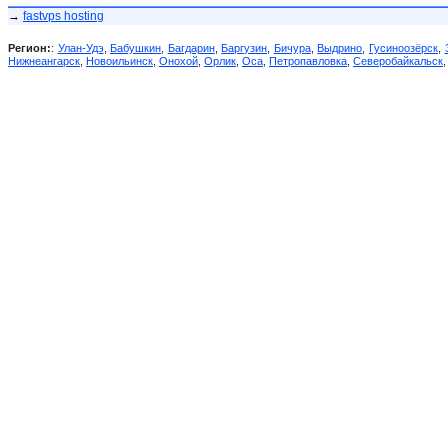
→
fastvps hosting
Регион:
:
Улан-Удэ
,
Бабушкин
,
Багдарин
,
Баргузин
,
Бичура
,
Выдрино
,
Гусиноозёрск
,
Нижнеангарск
,
Новоильинск
,
Онохой
,
Орлик
,
Оса
,
Петропавловка
,
Северобайкальск