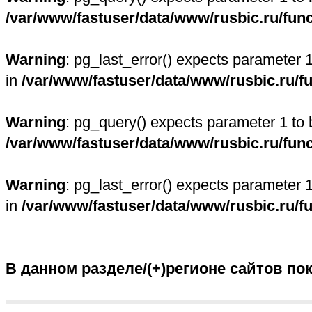
/var/www/fastuser/data/www/rusbic.ru/fun
Warning
: pg_last_error() expects parameter 
in
/var/www/fastuser/data/www/rusbic.ru/f
Warning
: pg_query() expects parameter 1 to 
/var/www/fastuser/data/www/rusbic.ru/fun
Warning
: pg_last_error() expects parameter 
in
/var/www/fastuser/data/www/rusbic.ru/f
В данном разделе/(+)регионе сайтов по