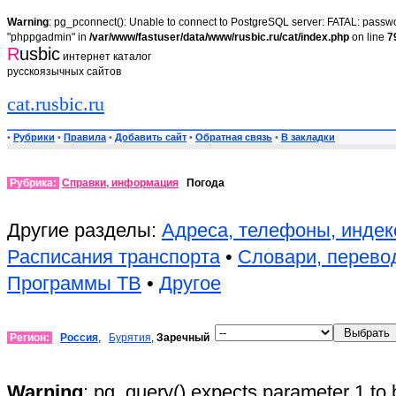
Warning
: pg_pconnect(): Unable to connect to PostgreSQL server: FATAL: passwor
"phppgadmin" in
/var/www/fastuser/data/www/rusbic.ru/cat/index.php
on line
7
R
usbic
интернет каталог
русскоязычных сайтов
cat.rusbic.ru
•
Рубрики
•
Правила
•
Добавить сайт
•
Обратная связь
•
В закладки
Рубрика:
Справки, информация
Погода
Другие разделы:
Адреса, телефоны, инде
Расписания транспорта
•
Словари, перево
Программы ТВ
•
Другое
Регион:
Россия
,
Бурятия
,
Заречный
Warning
: pg_query() expects parameter 1 to 