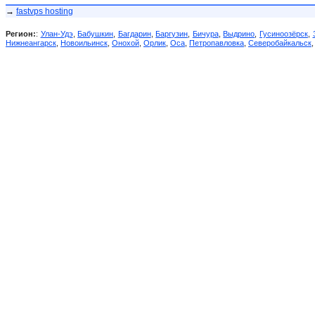
→
fastvps hosting
Регион:
:
Улан-Удэ
,
Бабушкин
,
Багдарин
,
Баргузин
,
Бичура
,
Выдрино
,
Гусиноозёрск
,
Нижнеангарск
,
Новоильинск
,
Онохой
,
Орлик
,
Оса
,
Петропавловка
,
Северобайкальск