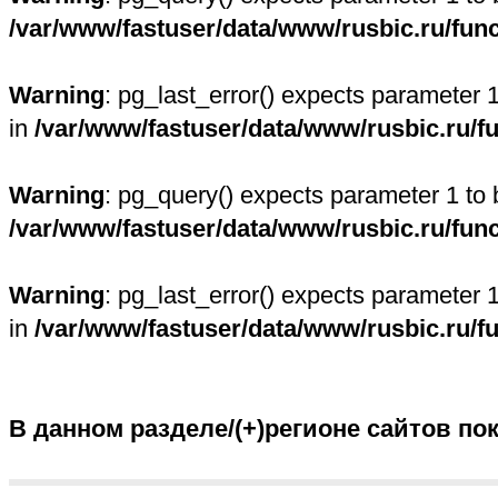
/var/www/fastuser/data/www/rusbic.ru/fun
Warning
: pg_last_error() expects parameter 
in
/var/www/fastuser/data/www/rusbic.ru/f
Warning
: pg_query() expects parameter 1 to 
/var/www/fastuser/data/www/rusbic.ru/fun
Warning
: pg_last_error() expects parameter 
in
/var/www/fastuser/data/www/rusbic.ru/f
В данном разделе/(+)регионе сайтов по