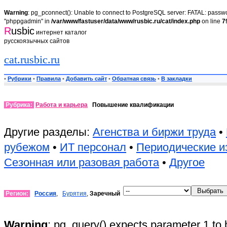
Warning
: pg_pconnect(): Unable to connect to PostgreSQL server: FATAL: passwor
"phppgadmin" in
/var/www/fastuser/data/www/rusbic.ru/cat/index.php
on line
7
R
usbic
интернет каталог
русскоязычных сайтов
cat.rusbic.ru
•
Рубрики
•
Правила
•
Добавить сайт
•
Обратная связь
•
В закладки
Рубрика:
Работа и карьера
Повышение квалификации
Другие разделы:
Агенства и биржи труда
•
рубежом
•
ИТ персонал
•
Периодические и
Сезонная или разовая работа
•
Другое
Регион:
Россия
,
Бурятия
,
Заречный
Warning
: pg_query() expects parameter 1 to 