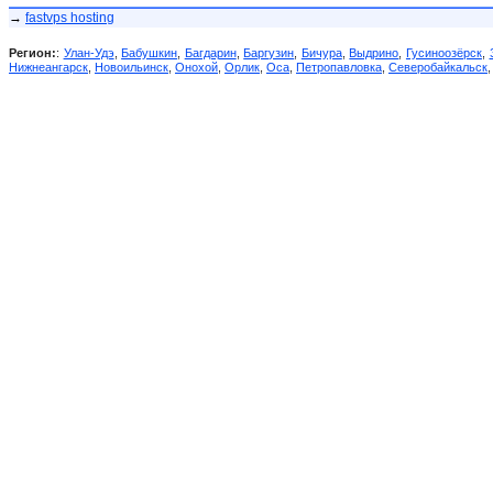
→
fastvps hosting
Регион:
:
Улан-Удэ
,
Бабушкин
,
Багдарин
,
Баргузин
,
Бичура
,
Выдрино
,
Гусиноозёрск
,
Нижнеангарск
,
Новоильинск
,
Онохой
,
Орлик
,
Оса
,
Петропавловка
,
Северобайкальск