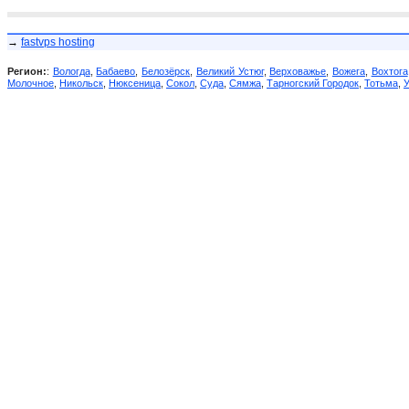
→
fastvps hosting
Регион:
:
Вологда
,
Бабаево
,
Белозёрск
,
Великий Устюг
,
Верховажье
,
Вожега
,
Вохтога
Молочное
,
Никольск
,
Нюксеница
,
Сокол
,
Суда
,
Сямжа
,
Тарногский Городок
,
Тотьма
,
У