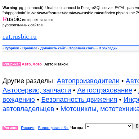
Warning
: pg_pconnect(): Unable to connect to PostgreSQL server: FATAL: passwor
"phppgadmin" in
/var/www/fastuser/data/www/rusbic.ru/cat/index.php
on line
7
R
usbic
интернет каталог
русскоязычных сайтов
cat.rusbic.ru
•
Рубрики
•
Правила
•
Добавить сайт
•
Обратная связь
•
В закладки
Рубрика:
Авто, мото
Авто и закон
Другие разделы:
Автопроизводители
•
Авт
Автосервис, запчасти
•
Автострахование
•
вождению
•
Безопасность движения
•
Инфо
автовладельцев
•
Мотоциклы, мототехник
Регион:
Россия
,
Вологодская обл.
,
Чагода