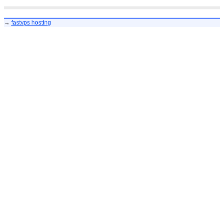
→
fastvps hosting