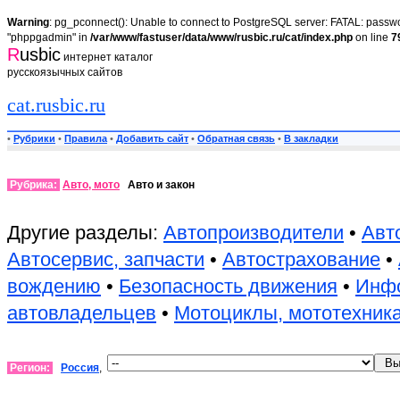
Warning
: pg_pconnect(): Unable to connect to PostgreSQL server: FATAL: passwor
"phppgadmin" in
/var/www/fastuser/data/www/rusbic.ru/cat/index.php
on line
7
R
usbic
интернет каталог
русскоязычных сайтов
cat.rusbic.ru
•
Рубрики
•
Правила
•
Добавить сайт
•
Обратная связь
•
В закладки
Рубрика:
Авто, мото
Авто и закон
Другие разделы:
Автопроизводители
•
Авт
Автосервис, запчасти
•
Автострахование
•
вождению
•
Безопасность движения
•
Инфо
автовладельцев
•
Мотоциклы, мототехник
Регион:
Россия
,