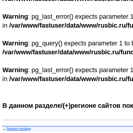
Warning
: pg_last_error() expects parameter 
in
/var/www/fastuser/data/www/rusbic.ru/f
Warning
: pg_query() expects parameter 1 to 
/var/www/fastuser/data/www/rusbic.ru/fun
Warning
: pg_last_error() expects parameter 
in
/var/www/fastuser/data/www/rusbic.ru/f
В данном разделе/(+)регионе сайтов по
→
fastvps hosting