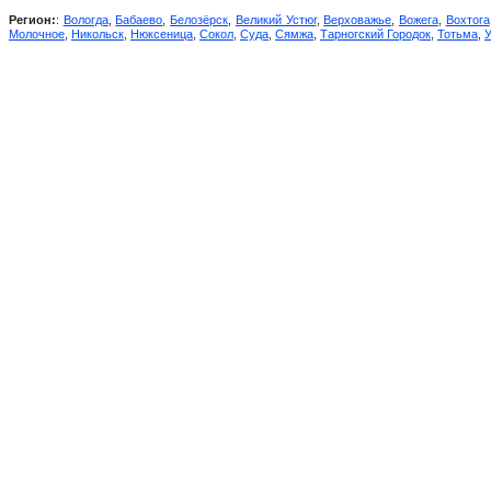
Регион:
:
Вологда
,
Бабаево
,
Белозёрск
,
Великий Устюг
,
Верховажье
,
Вожега
,
Вохтога
Молочное
,
Никольск
,
Нюксеница
,
Сокол
,
Суда
,
Сямжа
,
Тарногский Городок
,
Тотьма
,
У