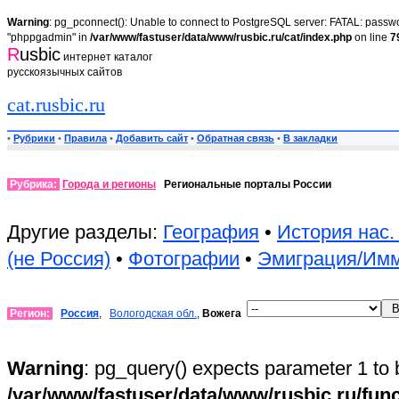
Warning
: pg_pconnect(): Unable to connect to PostgreSQL server: FATAL: passwor
"phppgadmin" in
/var/www/fastuser/data/www/rusbic.ru/cat/index.php
on line
7
R
usbic
интернет каталог
русскоязычных сайтов
cat.rusbic.ru
•
Рубрики
•
Правила
•
Добавить сайт
•
Обратная связь
•
В закладки
Рубрика:
Города и регионы
Региональные порталы России
Другие разделы:
География
•
История нас.
(не Россия)
•
Фотографии
•
Эмиграция/Им
Регион:
Россия
,
Вологодская обл.
,
Вожега
Warning
: pg_query() expects parameter 1 to 
/var/www/fastuser/data/www/rusbic.ru/fun