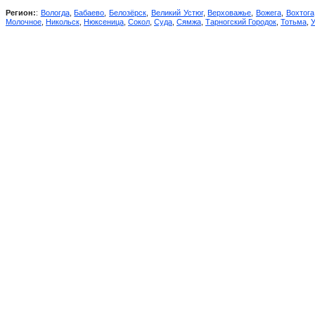
Регион:
:
Вологда
,
Бабаево
,
Белозёрск
,
Великий Устюг
,
Верховажье
,
Вожега
,
Вохтога
Молочное
,
Никольск
,
Нюксеница
,
Сокол
,
Суда
,
Сямжа
,
Тарногский Городок
,
Тотьма
,
У