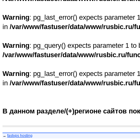
Warning
: pg_last_error() expects parameter 
in
/var/www/fastuser/data/www/rusbic.ru/f
Warning
: pg_query() expects parameter 1 to 
/var/www/fastuser/data/www/rusbic.ru/fun
Warning
: pg_last_error() expects parameter 
in
/var/www/fastuser/data/www/rusbic.ru/f
В данном разделе/(+)регионе сайтов по
→
fastvps hosting