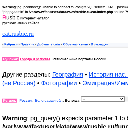
Warning
: pg_pconnect(): Unable to connect to PostgreSQL server: FATAL: passwor
"phppgadmin" in
/var/www/fastuser/data/www/rusbic.ru/cat/index.php
on line
7
R
usbic
интернет каталог
русскоязычных сайтов
cat.rusbic.ru
•
Рубрики
•
Правила
•
Добавить сайт
•
Обратная связь
•
В закладки
Рубрика:
Города и регионы
Региональные порталы России
Другие разделы:
География
•
История нас.
(не Россия)
•
Фотографии
•
Эмиграция/Им
Регион:
Россия
,
Вологодская обл.
,
Вологда
Warning
: pg_query() expects parameter 1 to 
/var/www/fastuser/data/www/rusbic.ru/fun