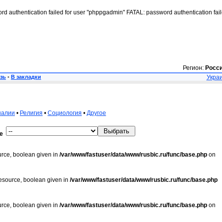
rd authentication failed for user "phppgadmin" FATAL: password authentication fai
Регион:
Росс
зь
•
В закладки
Украи
налии
•
Религия
•
Социология
•
Другое
е
urce, boolean given in
/var/www/fastuser/data/www/rusbic.ru/func/base.php
on
resource, boolean given in
/var/www/fastuser/data/www/rusbic.ru/func/base.php
urce, boolean given in
/var/www/fastuser/data/www/rusbic.ru/func/base.php
on