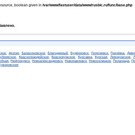
resource, boolean given in
/var/www/fastuser/data/www/rusbic.ru/func/base.php
бавлено.
ское
,
Арзгир
,
Балахоновское
,
Благодарный
,
Будённовск
,
Георгиевск
,
Грачёвка
,
Дивн
убеевское
,
Красногвардейское
,
Краснокумское
,
Курсавка
,
Курская
,
Левокумское
,
обная
,
Нефтекумск
,
Новоалександровск
,
Новопавловск
,
Новоселицкое
,
Пелагиада
,
Пр
Суворовская