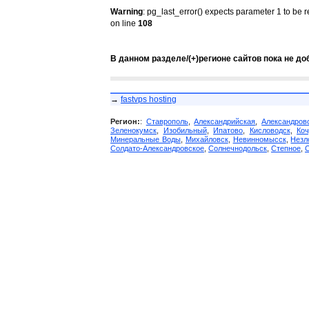
Warning
: pg_last_error() expects parameter 1 to be 
on line
108
В данном разделе/(+)регионе сайтов пока не до
→
fastvps hosting
Регион:
:
Ставрополь
,
Александрийская
,
Александров
Зеленокумск
,
Изобильный
,
Ипатово
,
Кисловодск
,
Коч
Минеральные Воды
,
Михайловск
,
Невинномысск
,
Незл
Солдато-Александровское
,
Солнечнодольск
,
Степное
,