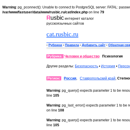
Warning
: pg_pconnect(): Unable to connect to PostgreSQL server: FATAL: passwo
/var/www/fastuser/data/www/rusbic.ru/cat/index.php
on line
79
R
usbic
интернет каталог
русскоязычных сайтов
cat.rusbic.ru
•
Рубрики
•
Правила
•
Добавить сайт
•
Обратная свя
Рубрика:
Человек и общество
Психология
Другие разделы:
Безопасность
•
История
•
Персо
Регион:
Россия
,
Ставропольский край
,
Степно
Warning
: pg_query() expects parameter 1 to be reso
line
105
Warning
: pg_last_error() expects parameter 1 to be 
on line
108
Warning
: pg_query() expects parameter 1 to be reso
line
105