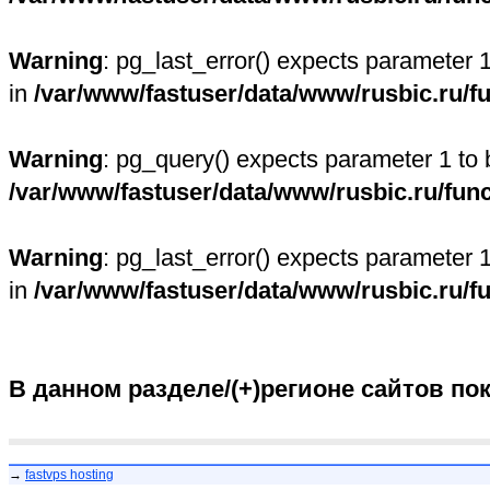
Warning
: pg_last_error() expects parameter 
in
/var/www/fastuser/data/www/rusbic.ru/f
Warning
: pg_query() expects parameter 1 to 
/var/www/fastuser/data/www/rusbic.ru/fun
Warning
: pg_last_error() expects parameter 
in
/var/www/fastuser/data/www/rusbic.ru/f
В данном разделе/(+)регионе сайтов по
→
fastvps hosting