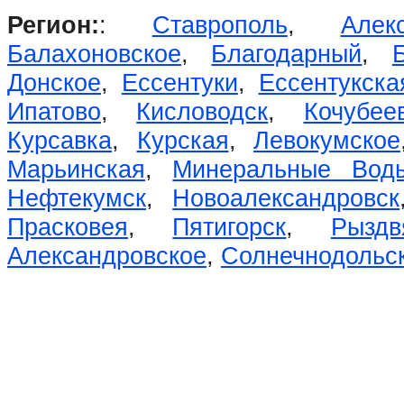
Регион:
:
Ставрополь
,
Алек
Балахоновское
,
Благодарный
,
Донское
,
Ессентуки
,
Ессентукска
Ипатово
,
Кисловодск
,
Кочубее
Курсавка
,
Курская
,
Левокумское
Марьинская
,
Минеральные Вод
Нефтекумск
,
Новоалександровск
Прасковея
,
Пятигорск
,
Рыздв
Александровское
,
Солнечнодольс