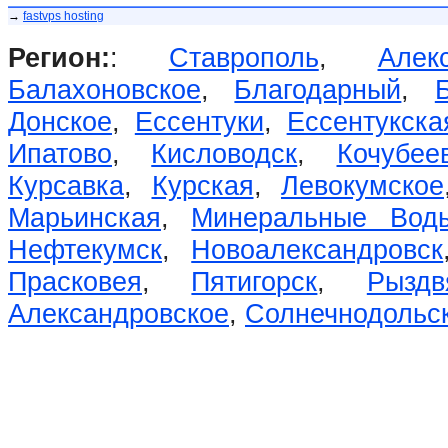
→
fastvps hosting
Регион:
:
Ставрополь
,
Алек
Балахоновское
,
Благодарный
,
Донское
,
Ессентуки
,
Ессентукска
Ипатово
,
Кисловодск
,
Кочубее
Курсавка
,
Курская
,
Левокумское
Марьинская
,
Минеральные Вод
Нефтекумск
,
Новоалександровск
Прасковея
,
Пятигорск
,
Рыздв
Александровское
,
Солнечнодольс