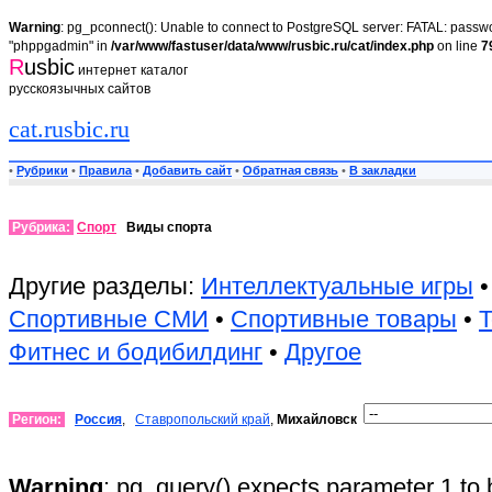
Warning
: pg_pconnect(): Unable to connect to PostgreSQL server: FATAL: passwor
"phppgadmin" in
/var/www/fastuser/data/www/rusbic.ru/cat/index.php
on line
7
R
usbic
интернет каталог
русскоязычных сайтов
cat.rusbic.ru
•
Рубрики
•
Правила
•
Добавить сайт
•
Обратная связь
•
В закладки
Рубрика:
Спорт
Виды спорта
Другие разделы:
Интеллектуальные игры
Спортивные СМИ
•
Спортивные товары
•
Т
Фитнес и бодибилдинг
•
Другое
Регион:
Россия
,
Ставропольский край
,
Михайловск
Warning
: pg_query() expects parameter 1 to 