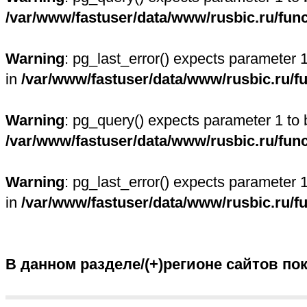
/var/www/fastuser/data/www/rusbic.ru/fun
Warning
: pg_last_error() expects parameter 
in
/var/www/fastuser/data/www/rusbic.ru/f
Warning
: pg_query() expects parameter 1 to 
/var/www/fastuser/data/www/rusbic.ru/fun
Warning
: pg_last_error() expects parameter 
in
/var/www/fastuser/data/www/rusbic.ru/f
В данном разделе/(+)регионе сайтов по