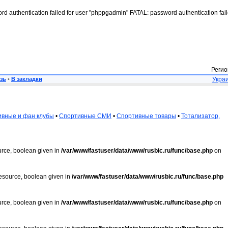
rd authentication failed for user "phppgadmin" FATAL: password authentication fai
Регио
зь
•
В закладки
Украи
вные и фан клубы
•
Спортивные СМИ
•
Спортивные товары
•
Тотализатор,
urce, boolean given in
/var/www/fastuser/data/www/rusbic.ru/func/base.php
on
resource, boolean given in
/var/www/fastuser/data/www/rusbic.ru/func/base.php
urce, boolean given in
/var/www/fastuser/data/www/rusbic.ru/func/base.php
on