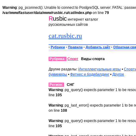
Warning
: pg_pconnect(): Unable to connect to PostgreSQL server: FATAL: passwo
/var/www/fastuser/data/www/rusbic.ru/cat/index.php
on line
79
R
usbic
интернет каталог
русскоязычных сайтов
cat.rusbic.ru
•
Рубрики
•
Правила
•
Добавить сайт
•
Обратная свя
Рубрика:
Спорт
Виды спорта
Другие разделы:
Интеллектуальные игры
•
Спорти
букмекеры
•
Фитнес и бодибилдинг
•
Другое
Регион:
СНГ
Warning
: pg_query() expects parameter 1 to be reso
line
105
Warning
: pg_last_error() expects parameter 1 to be 
on line
108
Warning
: pg_query() expects parameter 1 to be reso
line
105