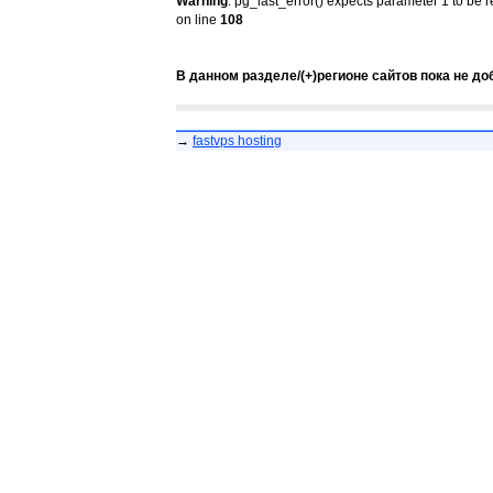
Warning
: pg_last_error() expects parameter 1 to be 
on line
108
В данном разделе/(+)регионе сайтов пока не до
→
fastvps hosting