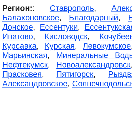
Регион:
:
Ставрополь
,
Алек
Балахоновское
,
Благодарный
,
Донское
,
Ессентуки
,
Ессентукска
Ипатово
,
Кисловодск
,
Кочубее
Курсавка
,
Курская
,
Левокумское
Марьинская
,
Минеральные Вод
Нефтекумск
,
Новоалександровск
Прасковея
,
Пятигорск
,
Рыздв
Александровское
,
Солнечнодольс