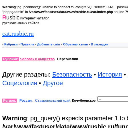
Warning
: pg_pconnect(): Unable to connect to PostgreSQL server: FATAL: passwor
"phppgadmin" in
/var/www/fastuser/data/www/rusbic.ru/cat/index.php
on line
7
R
usbic
интернет каталог
русскоязычных сайтов
cat.rusbic.ru
•
Рубрики
•
Правила
•
Добавить сайт
•
Обратная связь
•
В закладки
Рубрика:
Человек и общество
Персоналии
Другие разделы:
Безопасность
•
История
•
Социология
•
Другое
Регион:
Россия
,
Ставропольский край
,
Кочубеевское
Warning
: pg_query() expects parameter 1 to 
/var/www/fastuser/data/www/rusbic.ru/fun