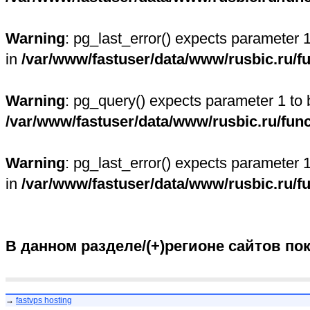
Warning
: pg_last_error() expects parameter 
in
/var/www/fastuser/data/www/rusbic.ru/f
Warning
: pg_query() expects parameter 1 to 
/var/www/fastuser/data/www/rusbic.ru/fun
Warning
: pg_last_error() expects parameter 
in
/var/www/fastuser/data/www/rusbic.ru/f
В данном разделе/(+)регионе сайтов по
→
fastvps hosting