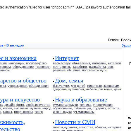
rd authentication failed for user "phppgadmin" FATAL: password authentication fai
Регион:
Росс
зь
•
В закладки
Украи
ес и экономика
Интернет
•
ация
,
инновации
,
производство
,
вебмастеру
,
объявления
,
магазины
,
каталоги
,
агрором
,
оборудование
,
транспорт
,
почта,связь
,
заработок
,
разработка, seo
,
нансы
реклама
,
общение
,
порталы
,
услуги
арство и общество
Дом, семья
•
коны
,
учереждения
,
объединения
,
быт.услуги
,
для детей
,
животные
,
женщинам
,
здоровье
,
кулинария
,
мебель
,
растения
,
дача
ура и искусство
Наука и образование
•
ра
,
дизайн, фото
,
изобр.искусство
,
гуманитар.науки
,
техника
,
учереждения
,
а
,
музеи, выставки
,
музыка
,
народ.
образование
,
публикации
,
студенту
,
естеств.
о
,
танцы
,
творч.союзы
,
театр
и точн.науки
,
уч.материалы
W
ижимость,
Новости и СМИ
•
r
газеты,журналы
,
агентства
,
обзоры
,
интернет
тельство
/
издания
,
теле/радио