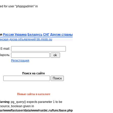
led for user "phppgadmin" in
ия
Россия
Украина
Беларусь
СНГ
Другие страны
нская доска объявлений bb.misto.su
E-mail:
Пароль:
Регистрация
Поиск на сайте
Новые сайты в каталоге
arning
: pg_query() expects parameter 1 to be
esource, boolean given in
var/www/fastuser/data/www/rusbic.ru/func/base.php