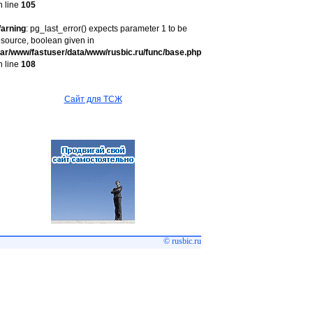
n line
105
arning
: pg_last_error() expects parameter 1 to be
esource, boolean given in
var/www/fastuser/data/www/rusbic.ru/func/base.php
n line
108
Сайт для ТСЖ
© rusbic.ru