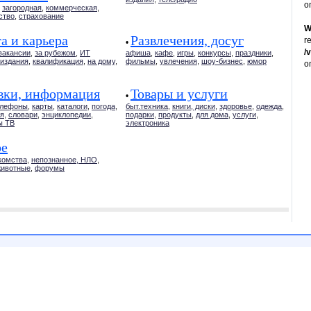
o
,
загородная
,
коммерческая
,
ство
,
страхование
W
а и карьера
Развлечения, досуг
r
•
/
вакансии
,
за рубежом
,
ИТ
афиша
,
кафе
,
игры
,
конкурсы
,
праздники
,
издания
,
квалификация
,
на дому
,
фильмы
,
увлечения
,
шоу-бизнес
,
юмор
o
вки, информация
Товары и услуги
•
елефоны
,
карты
,
каталоги
,
погода
,
быт.техника
,
книги, диски
,
здоровье
,
одежда
,
я
,
словари
,
энциклопедии
,
подарки
,
продукты
,
для дома
,
услуги
,
ы ТВ
электроника
ое
комства
,
непознанное, НЛО
,
животные
,
форумы