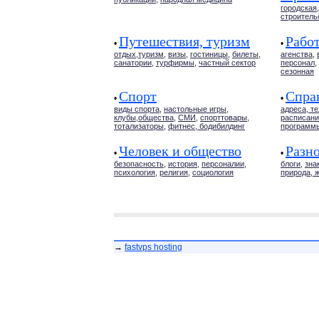
городская
строитель
Путешествия, туризм
Работ
•
•
отдых,туризм
,
визы
,
гостиницы
,
билеты
,
агенства
,
санатории
,
турфирмы
,
частный сектор
персонал
,
сезонная
Спорт
Спра
•
•
виды спорта
,
настольные игры
,
адреса, т
клубы,общества
,
СМИ
,
спорттовары
,
расписани
тотализаторы
,
фитнес, бодибилдинг
программ
Человек и общество
Разн
•
•
безопасность
,
история
,
персоналии
,
блоги
,
зна
психология
,
религия
,
социология
природа, 
→
fastvps hosting