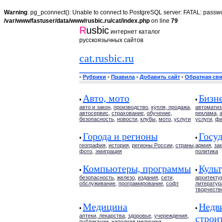
Warning
: pg_pconnect(): Unable to connect to PostgreSQL server: FATAL: passwo
/var/www/fastuser/data/www/rusbic.ru/cat/index.php
on line
79
R
usbic
интернет каталог
русскоязычных сайтов
cat.rusbic.ru
•
Рубрики
•
Правила
•
Добавить сайт
•
Обратная свя
Авто, мото
Бизн
•
•
авто и закон
,
производство
,
купля, продажа
,
автоматиз
автосервис
,
страхование
,
обучение
,
реклама
,
безопасность
,
новости
,
клубы
,
мото
,
услуги
услуги
,
фи
Города и регионы
Госуд
•
•
география
,
история
,
регионы России
,
страны
,
армия
,
за
фото
,
эмиграция
политика
Компьютеры, программы
Культ
•
•
безопасность
,
железо
,
издания
,
сети
,
архитекту
обслуживание
,
програмирование
,
софт
литератур
творчеств
Медицина
Недв
•
•
аптеки, лекарства
,
здоровье
,
учереждения
,
строи
публикации
,
народная медицина