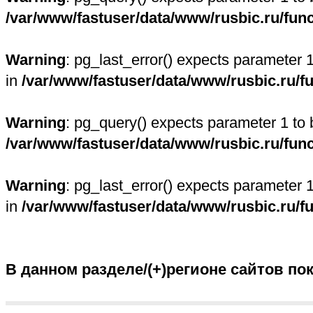
/var/www/fastuser/data/www/rusbic.ru/fun
Warning
: pg_last_error() expects parameter 
in
/var/www/fastuser/data/www/rusbic.ru/f
Warning
: pg_query() expects parameter 1 to 
/var/www/fastuser/data/www/rusbic.ru/fun
Warning
: pg_last_error() expects parameter 
in
/var/www/fastuser/data/www/rusbic.ru/f
В данном разделе/(+)регионе сайтов по