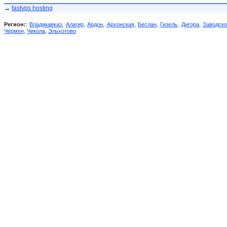
→
fastvps hosting
Регион:
:
Владикавказ
,
Алагир
,
Ардон
,
Архонская
,
Беслан
,
Гизель
,
Дигора
,
Заводск
Чермен
,
Чикола
,
Эльхотово