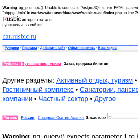
Warning
: pg_pconnect(): Unable to connect to PostgreSQL server: FATAL: passwor
"phppgadmin" in
/var/www/fastuser/data/www/rusbic.ru/cat/index.php
on line
7
R
usbic
интернет каталог
русскоязычных сайтов
cat.rusbic.ru
•
Рубрики
•
Правила
•
Добавить сайт
•
Обратная связь
•
В закладки
Рубрика:
Путешествия, туризм
Заказ, продажа билетов
Другие разделы:
Активный отдых, туризм
Гостиничный комплекс
•
Санатории, панси
компании
•
Частный сектор
•
Другое
Регион:
Россия
,
Северная Осетия-Алания
,
Эльхотово
Warning
: pg_query() expects parameter 1 to 