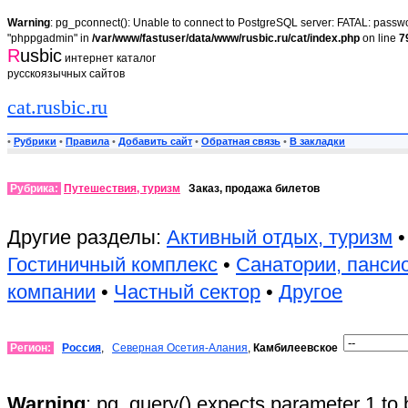
Warning
: pg_pconnect(): Unable to connect to PostgreSQL server: FATAL: passwor
"phppgadmin" in
/var/www/fastuser/data/www/rusbic.ru/cat/index.php
on line
7
R
usbic
интернет каталог
русскоязычных сайтов
cat.rusbic.ru
•
Рубрики
•
Правила
•
Добавить сайт
•
Обратная связь
•
В закладки
Рубрика:
Путешествия, туризм
Заказ, продажа билетов
Другие разделы:
Активный отдых, туризм
Гостиничный комплекс
•
Санатории, панси
компании
•
Частный сектор
•
Другое
Регион:
Россия
,
Северная Осетия-Алания
,
Камбилеевское
Warning
: pg_query() expects parameter 1 to 