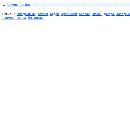
→
fastvps hosting
Регион:
:
Владикавказ
,
Алагир
,
Ардон
,
Архонская
,
Беслан
,
Гизель
,
Дигора
,
Заводск
Чермен
,
Чикола
,
Эльхотово