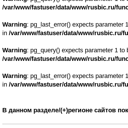
/var/www/fastuser/data/www/rusbic.ru/fun
Warning
: pg_last_error() expects parameter 
in
/var/www/fastuser/data/www/rusbic.ru/f
Warning
: pg_query() expects parameter 1 to 
/var/www/fastuser/data/www/rusbic.ru/fun
Warning
: pg_last_error() expects parameter 
in
/var/www/fastuser/data/www/rusbic.ru/f
В данном разделе/(+)регионе сайтов по