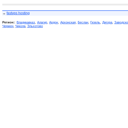
→
fastvps hosting
Регион:
:
Владикавказ
,
Алагир
,
Ардон
,
Архонская
,
Беслан
,
Гизель
,
Дигора
,
Заводск
Чермен
,
Чикола
,
Эльхотово