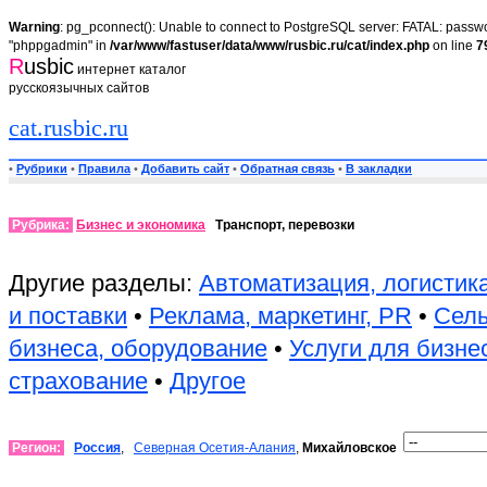
Warning
: pg_pconnect(): Unable to connect to PostgreSQL server: FATAL: passwor
"phppgadmin" in
/var/www/fastuser/data/www/rusbic.ru/cat/index.php
on line
7
R
usbic
интернет каталог
русскоязычных сайтов
cat.rusbic.ru
•
Рубрики
•
Правила
•
Добавить сайт
•
Обратная связь
•
В закладки
Рубрика:
Бизнес и экономика
Транспорт, перевозки
Другие разделы:
Автоматизация, логистик
и поставки
•
Реклама, маркетинг, PR
•
Сель
бизнеса, оборудование
•
Услуги для бизне
страхование
•
Другое
Регион:
Россия
,
Северная Осетия-Алания
,
Михайловское