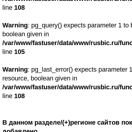
line
108
Warning
: pg_query() expects parameter 1 to 
boolean given in
/var/www/fastuser/data/www/rusbic.ru/fun
line
105
Warning
: pg_last_error() expects parameter 1
resource, boolean given in
/var/www/fastuser/data/www/rusbic.ru/fun
line
108
В данном разделе/(+)регионе сайтов пок
добавлено.