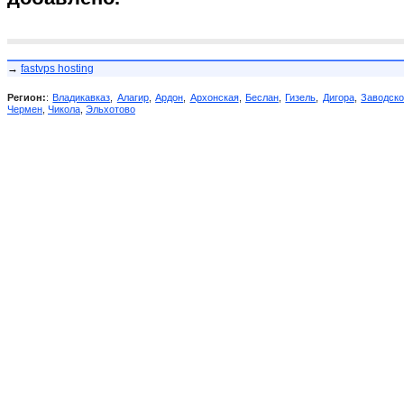
→
fastvps hosting
Регион:
:
Владикавказ
,
Алагир
,
Ардон
,
Архонская
,
Беслан
,
Гизель
,
Дигора
,
Заводск
Чермен
,
Чикола
,
Эльхотово