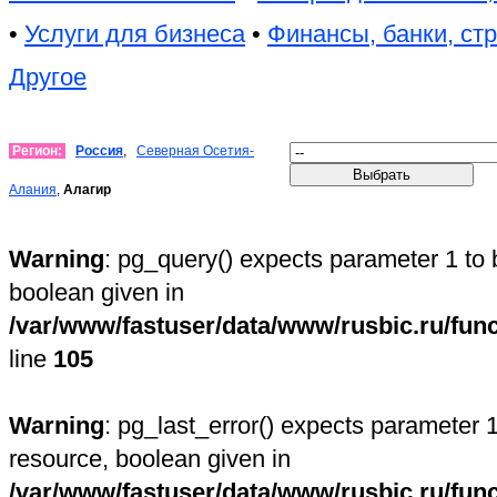
•
Услуги для бизнеса
•
Финансы, банки, ст
Другое
Регион:
Россия
,
Северная Осетия-
Алания
,
Алагир
Warning
: pg_query() expects parameter 1 to 
boolean given in
/var/www/fastuser/data/www/rusbic.ru/fun
line
105
Warning
: pg_last_error() expects parameter 1
resource, boolean given in
/var/www/fastuser/data/www/rusbic.ru/fun