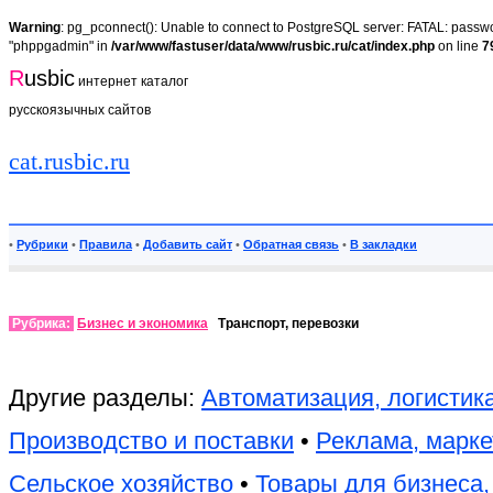
Warning
: pg_pconnect(): Unable to connect to PostgreSQL server: FATAL: passwor
"phppgadmin" in
/var/www/fastuser/data/www/rusbic.ru/cat/index.php
on line
7
R
usbic
интернет каталог
русскоязычных сайтов
cat.rusbic.ru
•
Рубрики
•
Правила
•
Добавить сайт
•
Обратная связь
•
В закладки
Рубрика:
Бизнес и экономика
Транспорт, перевозки
Другие разделы:
Автоматизация, логистик
Производство и поставки
•
Реклама, марке
Сельское хозяйство
•
Товары для бизнеса,