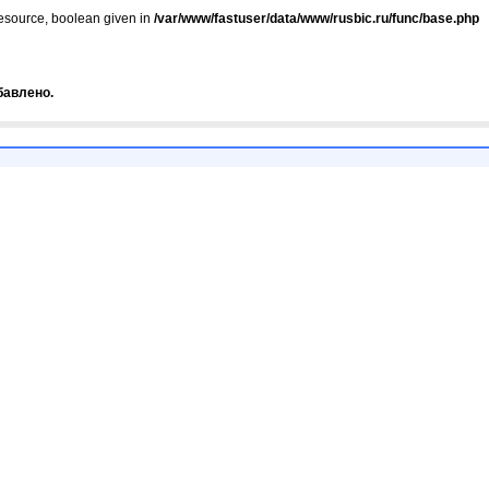
resource, boolean given in
/var/www/fastuser/data/www/rusbic.ru/func/base.php
бавлено.