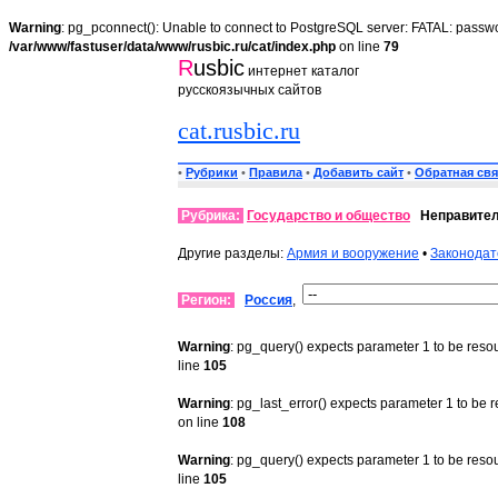
Warning
: pg_pconnect(): Unable to connect to PostgreSQL server: FATAL: passwo
/var/www/fastuser/data/www/rusbic.ru/cat/index.php
on line
79
R
usbic
интернет каталог
русскоязычных сайтов
cat.rusbic.ru
•
Рубрики
•
Правила
•
Добавить сайт
•
Обратная свя
Рубрика:
Государство и общество
Неправите
Другие разделы:
Армия и вооружение
•
Законодат
Регион:
Россия
,
Warning
: pg_query() expects parameter 1 to be reso
line
105
Warning
: pg_last_error() expects parameter 1 to be 
on line
108
Warning
: pg_query() expects parameter 1 to be reso
line
105