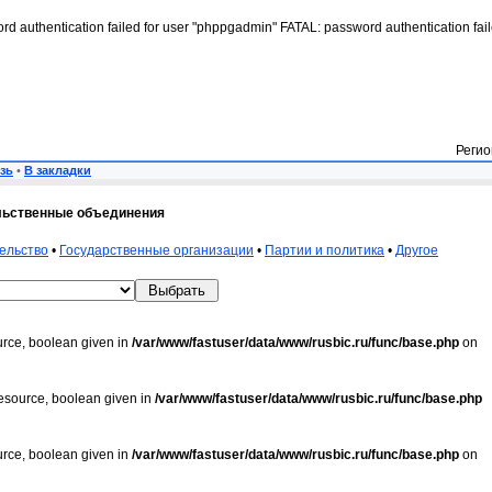
rd authentication failed for user "phppgadmin" FATAL: password authentication fai
Регио
зь
•
В закладки
льственные объединения
ельство
•
Государственные организации
•
Партии и политика
•
Другое
urce, boolean given in
/var/www/fastuser/data/www/rusbic.ru/func/base.php
on
resource, boolean given in
/var/www/fastuser/data/www/rusbic.ru/func/base.php
urce, boolean given in
/var/www/fastuser/data/www/rusbic.ru/func/base.php
on