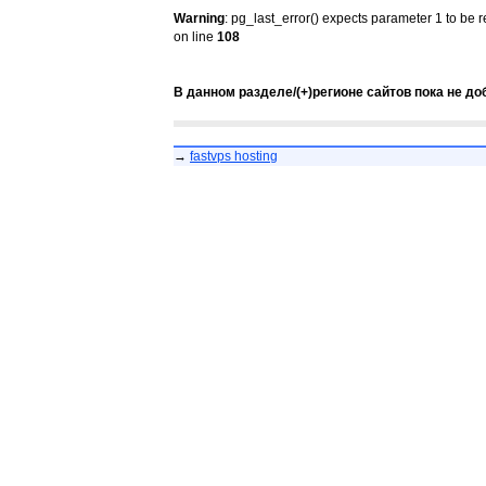
Warning
: pg_last_error() expects parameter 1 to be 
on line
108
В данном разделе/(+)регионе сайтов пока не до
→
fastvps hosting