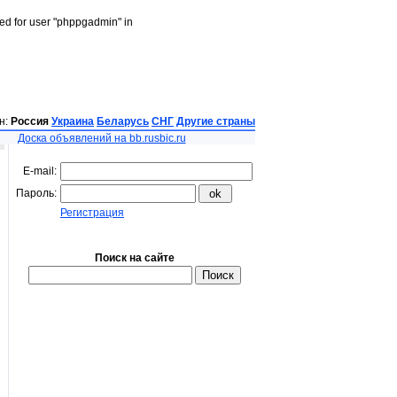
led for user "phppgadmin" in
н:
Россия
Украина
Беларусь
СНГ
Другие страны
Доска объявлений на bb.rusbic.ru
E-mail:
Пароль:
Регистрация
Поиск на сайте