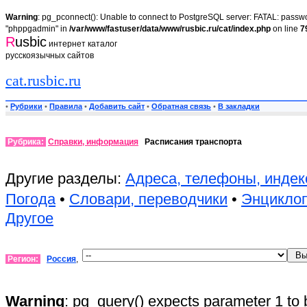
Warning
: pg_pconnect(): Unable to connect to PostgreSQL server: FATAL: passwor
"phppgadmin" in
/var/www/fastuser/data/www/rusbic.ru/cat/index.php
on line
7
R
usbic
интернет каталог
русскоязычных сайтов
cat.rusbic.ru
•
Рубрики
•
Правила
•
Добавить сайт
•
Обратная связь
•
В закладки
Рубрика:
Справки, информация
Расписания транспорта
Другие разделы:
Адреса, телефоны, инде
Погода
•
Словари, переводчики
•
Энцикло
Другое
Регион:
Россия
,
Warning
: pg_query() expects parameter 1 to 