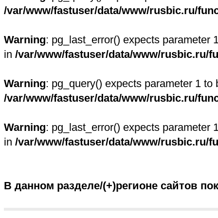
/var/www/fastuser/data/www/rusbic.ru/fun
Warning
: pg_last_error() expects parameter 
in
/var/www/fastuser/data/www/rusbic.ru/f
Warning
: pg_query() expects parameter 1 to 
/var/www/fastuser/data/www/rusbic.ru/fun
Warning
: pg_last_error() expects parameter 
in
/var/www/fastuser/data/www/rusbic.ru/f
В данном разделе/(+)регионе сайтов по