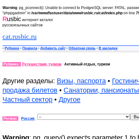
Warning
: pg_pconnect(): Unable to connect to PostgreSQL server: FATAL: passwor
"phppgadmin" in
/var/www/fastuser/data/www/rusbic.ru/cat/index.php
on line
7
R
usbic
интернет каталог
русскоязычных сайтов
cat.rusbic.ru
•
Рубрики
•
Правила
•
Добавить сайт
•
Обратная связь
•
В закладки
Рубрика:
Путешествия, туризм
Активный отдых, туризм
Другие разделы:
Визы, паспорта
•
Гостини
продажа билетов
•
Санатории, пансионаты
Частный сектор
•
Другое
Регион:
Россия
,
Warning
: pg_query() expects parameter 1 to 