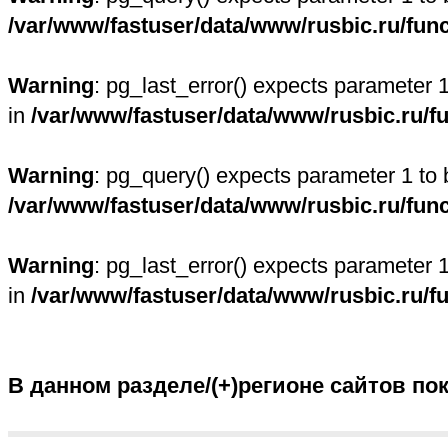
/var/www/fastuser/data/www/rusbic.ru/fun
Warning
: pg_last_error() expects parameter 
in
/var/www/fastuser/data/www/rusbic.ru/f
Warning
: pg_query() expects parameter 1 to 
/var/www/fastuser/data/www/rusbic.ru/fun
Warning
: pg_last_error() expects parameter 
in
/var/www/fastuser/data/www/rusbic.ru/f
В данном разделе/(+)регионе сайтов по