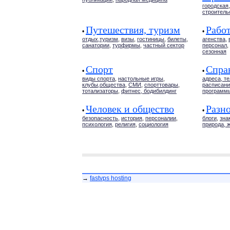
городская
строитель
Путешествия, туризм
Работ
•
•
отдых,туризм
,
визы
,
гостиницы
,
билеты
,
агенства
,
санатории
,
турфирмы
,
частный сектор
персонал
,
сезонная
Спорт
Спра
•
•
виды спорта
,
настольные игры
,
адреса, т
клубы,общества
,
СМИ
,
спорттовары
,
расписани
тотализаторы
,
фитнес, бодибилдинг
программ
Человек и общество
Разн
•
•
безопасность
,
история
,
персоналии
,
блоги
,
зна
психология
,
религия
,
социология
природа, 
→
fastvps hosting