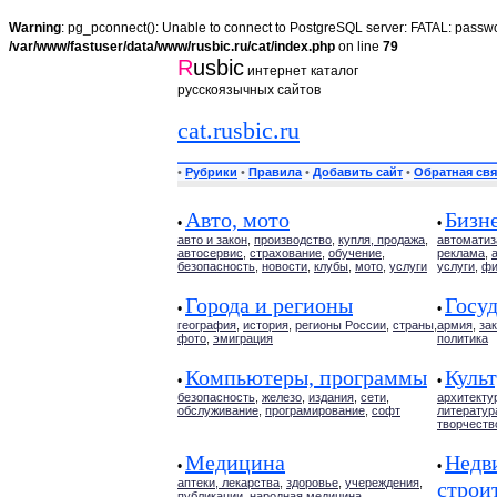
Warning
: pg_pconnect(): Unable to connect to PostgreSQL server: FATAL: passwo
/var/www/fastuser/data/www/rusbic.ru/cat/index.php
on line
79
R
usbic
интернет каталог
русскоязычных сайтов
cat.rusbic.ru
•
Рубрики
•
Правила
•
Добавить сайт
•
Обратная свя
Авто, мото
Бизн
•
•
авто и закон
,
производство
,
купля, продажа
,
автоматиз
автосервис
,
страхование
,
обучение
,
реклама
,
безопасность
,
новости
,
клубы
,
мото
,
услуги
услуги
,
фи
Города и регионы
Госуд
•
•
география
,
история
,
регионы России
,
страны
,
армия
,
за
фото
,
эмиграция
политика
Компьютеры, программы
Культ
•
•
безопасность
,
железо
,
издания
,
сети
,
архитекту
обслуживание
,
програмирование
,
софт
литератур
творчеств
Медицина
Недв
•
•
аптеки, лекарства
,
здоровье
,
учереждения
,
строи
публикации
,
народная медицина