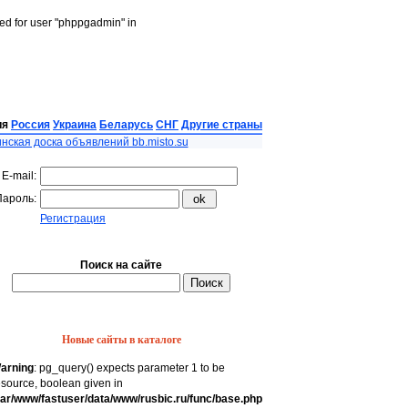
led for user "phppgadmin" in
ия
Россия
Украина
Беларусь
СНГ
Другие страны
нская доска объявлений bb.misto.su
E-mail:
Пароль:
Регистрация
Поиск на сайте
Новые сайты в каталоге
arning
: pg_query() expects parameter 1 to be
esource, boolean given in
var/www/fastuser/data/www/rusbic.ru/func/base.php