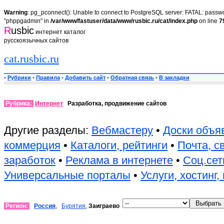
Warning
: pg_pconnect(): Unable to connect to PostgreSQL server: FATAL: passwor
"phppgadmin" in
/var/www/fastuser/data/www/rusbic.ru/cat/index.php
on line
7
R
usbic
интернет каталог
русскоязычных сайтов
cat.rusbic.ru
•
Рубрики
•
Правила
•
Добавить сайт
•
Обратная связь
•
В закладки
Рубрика:
Интернет
Разработка, продвижение сайтов
Другие разделы:
Вебмастеру
•
Доски объя
коммерция
•
Каталоги, рейтинги
•
Почта, с
заработок
•
Реклама в интернете
•
Соц.сет
Универсальные порталы
•
Услуги, хостинг
Регион:
Россия
,
Бурятия
,
Заиграево