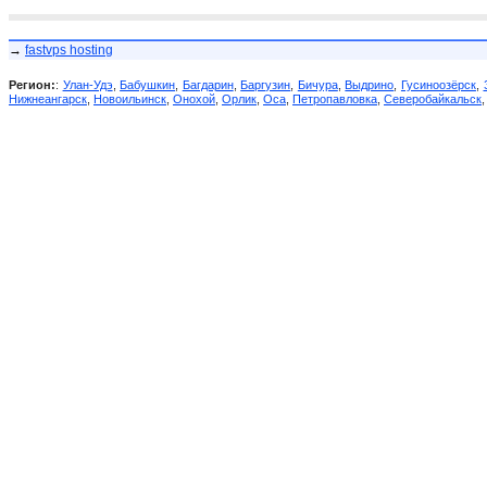
→
fastvps hosting
Регион:
:
Улан-Удэ
,
Бабушкин
,
Багдарин
,
Баргузин
,
Бичура
,
Выдрино
,
Гусиноозёрск
,
Нижнеангарск
,
Новоильинск
,
Онохой
,
Орлик
,
Оса
,
Петропавловка
,
Северобайкальск