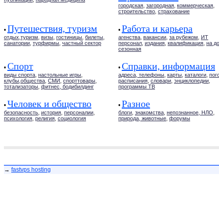
городская
,
загородная
,
коммерческая
,
строительство
,
страхование
Путешествия, туризм
Работа и карьера
•
•
отдых,туризм
,
визы
,
гостиницы
,
билеты
,
агенства
,
вакансии
,
за рубежом
,
ИТ
санатории
,
турфирмы
,
частный сектор
персонал
,
издания
,
квалификация
,
на д
сезонная
Спорт
Справки, информация
•
•
виды спорта
,
настольные игры
,
адреса, телефоны
,
карты
,
каталоги
,
пог
клубы,общества
,
СМИ
,
спорттовары
,
расписания
,
словари
,
энциклопедии
,
тотализаторы
,
фитнес, бодибилдинг
программы ТВ
Человек и общество
Разное
•
•
безопасность
,
история
,
персоналии
,
блоги
,
знакомства
,
непознанное, НЛО
,
психология
,
религия
,
социология
природа, животные
,
форумы
→
fastvps hosting