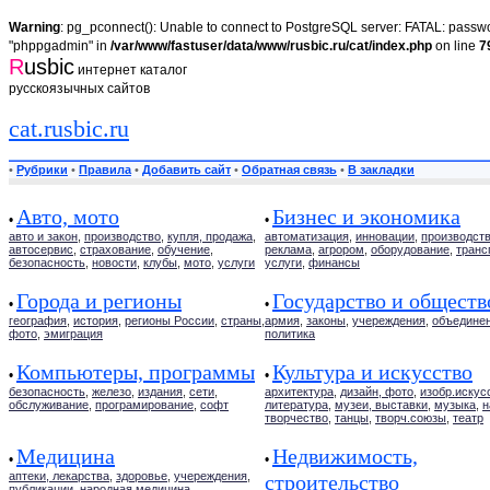
Warning
: pg_pconnect(): Unable to connect to PostgreSQL server: FATAL: passwor
"phppgadmin" in
/var/www/fastuser/data/www/rusbic.ru/cat/index.php
on line
7
R
usbic
интернет каталог
русскоязычных сайтов
cat.rusbic.ru
•
Рубрики
•
Правила
•
Добавить сайт
•
Обратная связь
•
В закладки
Авто, мото
Бизнес и экономика
•
•
авто и закон
,
производство
,
купля, продажа
,
автоматизация
,
инновации
,
производст
автосервис
,
страхование
,
обучение
,
реклама
,
агрором
,
оборудование
,
транс
безопасность
,
новости
,
клубы
,
мото
,
услуги
услуги
,
финансы
Города и регионы
Государство и обществ
•
•
география
,
история
,
регионы России
,
страны
,
армия
,
законы
,
учереждения
,
объедине
фото
,
эмиграция
политика
Компьютеры, программы
Культура и искусство
•
•
безопасность
,
железо
,
издания
,
сети
,
архитектура
,
дизайн, фото
,
изобр.искус
обслуживание
,
програмирование
,
софт
литература
,
музеи, выставки
,
музыка
,
н
творчество
,
танцы
,
творч.союзы
,
театр
Медицина
Недвижимость,
•
•
аптеки, лекарства
,
здоровье
,
учереждения
,
строительство
публикации
,
народная медицина