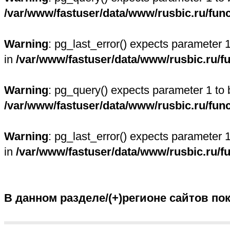
/var/www/fastuser/data/www/rusbic.ru/fun
Warning
: pg_last_error() expects parameter 
in
/var/www/fastuser/data/www/rusbic.ru/f
Warning
: pg_query() expects parameter 1 to 
/var/www/fastuser/data/www/rusbic.ru/fun
Warning
: pg_last_error() expects parameter 
in
/var/www/fastuser/data/www/rusbic.ru/f
В данном разделе/(+)регионе сайтов по