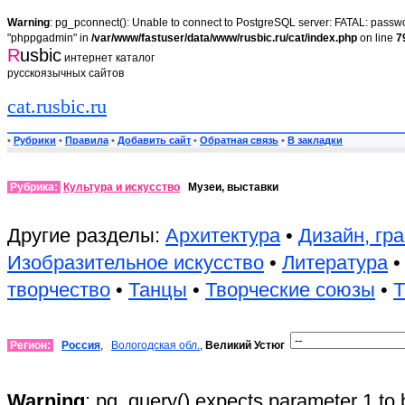
Warning
: pg_pconnect(): Unable to connect to PostgreSQL server: FATAL: passwor
"phppgadmin" in
/var/www/fastuser/data/www/rusbic.ru/cat/index.php
on line
7
R
usbic
интернет каталог
русскоязычных сайтов
cat.rusbic.ru
•
Рубрики
•
Правила
•
Добавить сайт
•
Обратная связь
•
В закладки
Рубрика:
Культура и искусство
Музеи, выставки
Другие разделы:
Архитектура
•
Дизайн, гр
Изобразительное искусство
•
Литература
творчество
•
Танцы
•
Творческие союзы
•
Т
Регион:
Россия
,
Вологодская обл.
,
Великий Устюг
Warning
: pg_query() expects parameter 1 to 