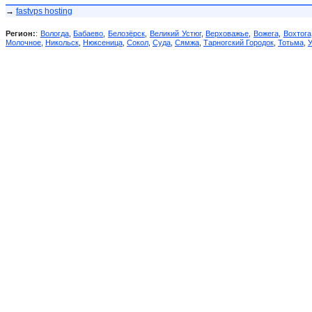
→
fastvps hosting
Регион:
:
Вологда
,
Бабаево
,
Белозёрск
,
Великий Устюг
,
Верховажье
,
Вожега
,
Вохтога
Молочное
,
Никольск
,
Нюксеница
,
Сокол
,
Суда
,
Сямжа
,
Тарногский Городок
,
Тотьма
,
У