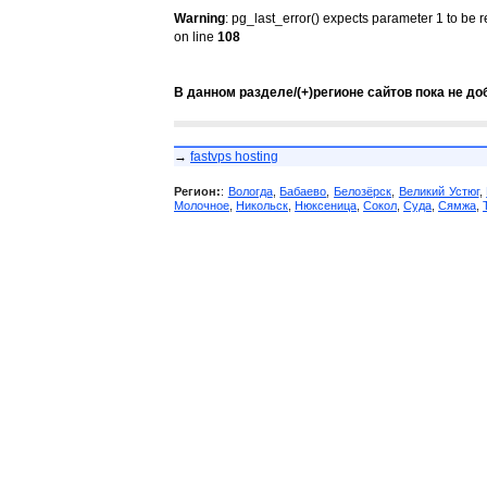
Warning
: pg_last_error() expects parameter 1 to be 
on line
108
В данном разделе/(+)регионе сайтов пока не до
→
fastvps hosting
Регион:
:
Вологда
,
Бабаево
,
Белозёрск
,
Великий Устюг
,
Молочное
,
Никольск
,
Нюксеница
,
Сокол
,
Суда
,
Сямжа
,