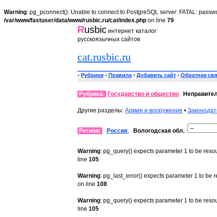
Warning
: pg_pconnect(): Unable to connect to PostgreSQL server: FATAL: passwo
/var/www/fastuser/data/www/rusbic.ru/cat/index.php
on line
79
R
usbic
интернет каталог
русскоязычных сайтов
cat.rusbic.ru
•
Рубрики
•
Правила
•
Добавить сайт
•
Обратная свя
Рубрика:
Государство и общество
Неправите
Другие разделы:
Армия и вооружение
•
Законодат
Регион:
Россия
,
Вологодская обл.
Warning
: pg_query() expects parameter 1 to be reso
line
105
Warning
: pg_last_error() expects parameter 1 to be 
on line
108
Warning
: pg_query() expects parameter 1 to be reso
line
105