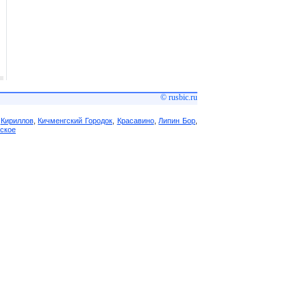
© rusbic.ru
,
Кириллов
,
Кичменгский Городок
,
Красавино
,
Липин Бор
,
ское