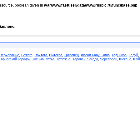
resource, boolean given in
/var/www/fastuser/data/www/rusbic.ru/func/base.php
бавлено.
Верховажье
,
Вожега
,
Вохтога
,
Вытегра
,
Грязовец
,
имени Бабушкина
,
Кадников
,
Кадуй
Тарногский Городок
,
Тотьма
,
Устье
,
Устюжна
,
Харовск
,
Чагода
,
Череповец
,
Шексна
,
Шуй