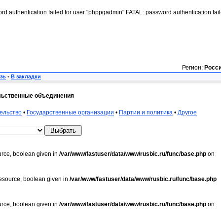
rd authentication failed for user "phppgadmin" FATAL: password authentication fai
Регион:
Росс
зь
•
В закладки
льственные объединения
ельство
•
Государственные организации
•
Партии и политика
•
Другое
urce, boolean given in
/var/www/fastuser/data/www/rusbic.ru/func/base.php
on
resource, boolean given in
/var/www/fastuser/data/www/rusbic.ru/func/base.php
urce, boolean given in
/var/www/fastuser/data/www/rusbic.ru/func/base.php
on