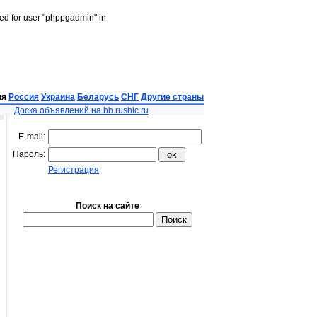
led for user "phppgadmin" in
ия
Россия
Украина
Беларусь
СНГ
Другие страны
Доска объявлений на bb.rusbic.ru
E-mail:
Пароль:
Регистрация
Поиск на сайте