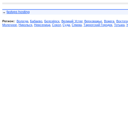
→
fastvps hosting
Регион:
:
Вологда
,
Бабаево
,
Белозёрск
,
Великий Устюг
,
Верховажье
,
Вожега
,
Вохтога
Молочное
,
Никольск
,
Нюксеница
,
Сокол
,
Суда
,
Сямжа
,
Тарногский Городок
,
Тотьма
,
У