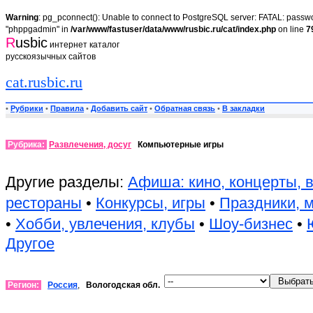
Warning
: pg_pconnect(): Unable to connect to PostgreSQL server: FATAL: passwor
"phppgadmin" in
/var/www/fastuser/data/www/rusbic.ru/cat/index.php
on line
7
R
usbic
интернет каталог
русскоязычных сайтов
cat.rusbic.ru
•
Рубрики
•
Правила
•
Добавить сайт
•
Обратная связь
•
В закладки
Рубрика:
Развлечения, досуг
Компьютерные игры
Другие разделы:
Афиша: кино, концерты, 
рестораны
•
Конкурсы, игры
•
Праздники, 
•
Хобби, увлечения, клубы
•
Шоу-бизнес
•
Другое
Регион:
Россия
,
Вологодская обл.