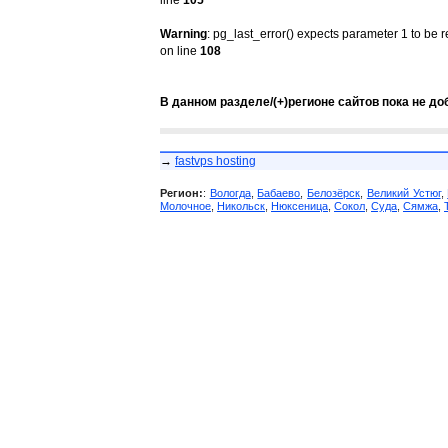
line
105
Warning
: pg_last_error() expects parameter 1 to be 
on line
108
В данном разделе/(+)регионе сайтов пока не до
→
fastvps hosting
Регион:
:
Вологда
,
Бабаево
,
Белозёрск
,
Великий Устюг
,
Молочное
,
Никольск
,
Нюксеница
,
Сокол
,
Суда
,
Сямжа
,