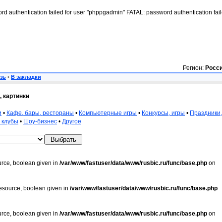
rd authentication failed for user "phppgadmin" FATAL: password authentication fai
Регион:
Росс
зь
•
В закладки
 картинки
и
•
Кафе, бары, рестораны
•
Компьютерные игры
•
Конкурсы, игры
•
Праздники,
 клубы
•
Шоу-бизнес
•
Другое
urce, boolean given in
/var/www/fastuser/data/www/rusbic.ru/func/base.php
on
resource, boolean given in
/var/www/fastuser/data/www/rusbic.ru/func/base.php
urce, boolean given in
/var/www/fastuser/data/www/rusbic.ru/func/base.php
on