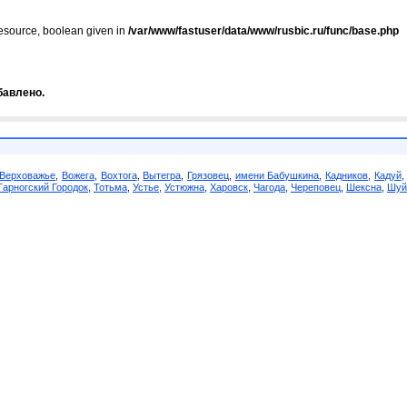
resource, boolean given in
/var/www/fastuser/data/www/rusbic.ru/func/base.php
бавлено.
Верховажье
,
Вожега
,
Вохтога
,
Вытегра
,
Грязовец
,
имени Бабушкина
,
Кадников
,
Кадуй
Тарногский Городок
,
Тотьма
,
Устье
,
Устюжна
,
Харовск
,
Чагода
,
Череповец
,
Шексна
,
Шуй