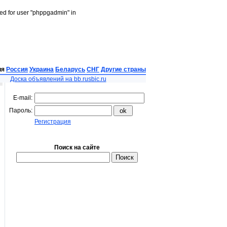
led for user "phppgadmin" in
ия
Россия
Украина
Беларусь
СНГ
Другие страны
Доска объявлений на bb.rusbic.ru
E-mail:
Пароль:
Регистрация
Поиск на сайте