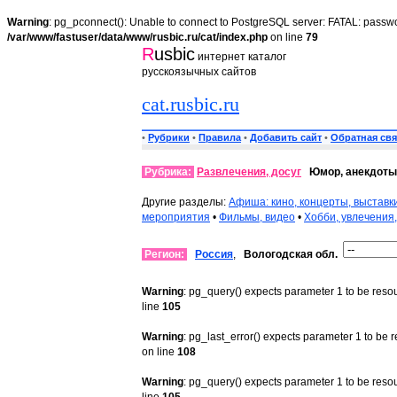
Warning
: pg_pconnect(): Unable to connect to PostgreSQL server: FATAL: passwo
/var/www/fastuser/data/www/rusbic.ru/cat/index.php
on line
79
R
usbic
интернет каталог
русскоязычных сайтов
cat.rusbic.ru
•
Рубрики
•
Правила
•
Добавить сайт
•
Обратная свя
Рубрика:
Развлечения, досуг
Юмор, анекдоты,
Другие разделы:
Афиша: кино, концерты, выставк
мероприятия
•
Фильмы, видео
•
Хобби, увлечения,
Регион:
Россия
,
Вологодская обл.
Warning
: pg_query() expects parameter 1 to be reso
line
105
Warning
: pg_last_error() expects parameter 1 to be 
on line
108
Warning
: pg_query() expects parameter 1 to be reso