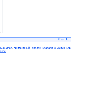
© rusbic.ru
,
Кириллов
,
Кичменгский Городок
,
Красавино
,
Липин Бор
,
ское