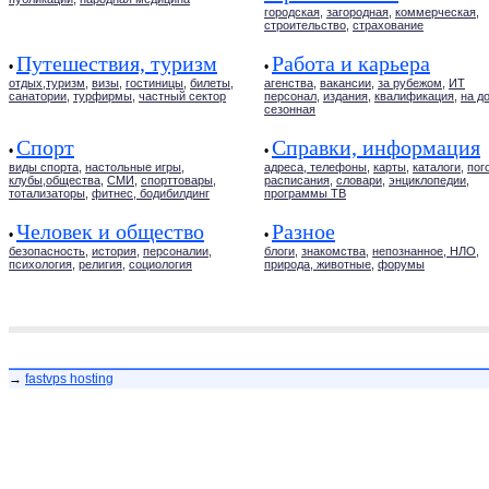
городская
,
загородная
,
коммерческая
,
строительство
,
страхование
Путешествия, туризм
Работа и карьера
•
•
отдых,туризм
,
визы
,
гостиницы
,
билеты
,
агенства
,
вакансии
,
за рубежом
,
ИТ
санатории
,
турфирмы
,
частный сектор
персонал
,
издания
,
квалификация
,
на д
сезонная
Спорт
Справки, информация
•
•
виды спорта
,
настольные игры
,
адреса, телефоны
,
карты
,
каталоги
,
пог
клубы,общества
,
СМИ
,
спорттовары
,
расписания
,
словари
,
энциклопедии
,
тотализаторы
,
фитнес, бодибилдинг
программы ТВ
Человек и общество
Разное
•
•
безопасность
,
история
,
персоналии
,
блоги
,
знакомства
,
непознанное, НЛО
,
психология
,
религия
,
социология
природа, животные
,
форумы
→
fastvps hosting