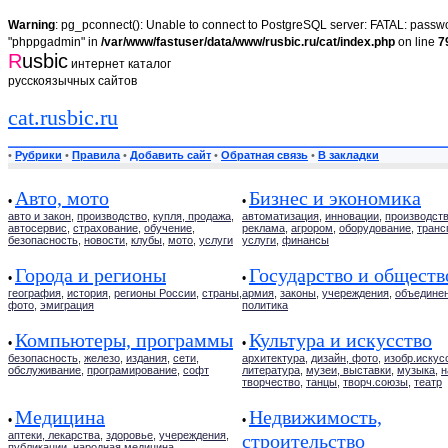
Warning
: pg_pconnect(): Unable to connect to PostgreSQL server: FATAL: passwor
"phppgadmin" in
/var/www/fastuser/data/www/rusbic.ru/cat/index.php
on line
7
R
usbic
интернет каталог
русскоязычных сайтов
cat.rusbic.ru
•
Рубрики
•
Правила
•
Добавить сайт
•
Обратная связь
•
В закладки
Авто, мото
Бизнес и экономика
•
•
авто и закон
,
производство
,
купля, продажа
,
автоматизация
,
инновации
,
производст
автосервис
,
страхование
,
обучение
,
реклама
,
агрором
,
оборудование
,
транс
безопасность
,
новости
,
клубы
,
мото
,
услуги
услуги
,
финансы
Города и регионы
Государство и обществ
•
•
география
,
история
,
регионы России
,
страны
,
армия
,
законы
,
учереждения
,
объедине
фото
,
эмиграция
политика
Компьютеры, программы
Культура и искусство
•
•
безопасность
,
железо
,
издания
,
сети
,
архитектура
,
дизайн, фото
,
изобр.искус
обслуживание
,
програмирование
,
софт
литература
,
музеи, выставки
,
музыка
,
н
творчество
,
танцы
,
творч.союзы
,
театр
Медицина
Недвижимость,
•
•
аптеки, лекарства
,
здоровье
,
учереждения
,
строительство
публикации
,
народная медицина