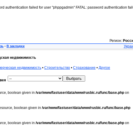
rd authentication failed for user "phppgadmin" FATAL: password authentication fai
Регион:
Росс
зь
•
В закладки
Украи
дская недвижимость
ерческая недвижимость
•
Строительство
•
Страхование
•
Другое
вея
urce, boolean given in
/var/www/fastuser/data/www/rusbic.ru/func/base.php
on
resource, boolean given in
/var/www/fastuser/data/www/rusbic.ru/func/base.php
urce, boolean given in
/var/www/fastuser/data/www/rusbic.ru/func/base.php
on