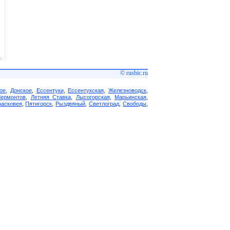
© rusbic.ru
ое
,
Донское
,
Ессентуки
,
Ессентукская
,
Железноводск
,
Лермонтов
,
Летняя Ставка
,
Лысогорская
,
Марьинская
,
асковея
,
Пятигорск
,
Рыздвяный
,
Светлоград
,
Свободы
,