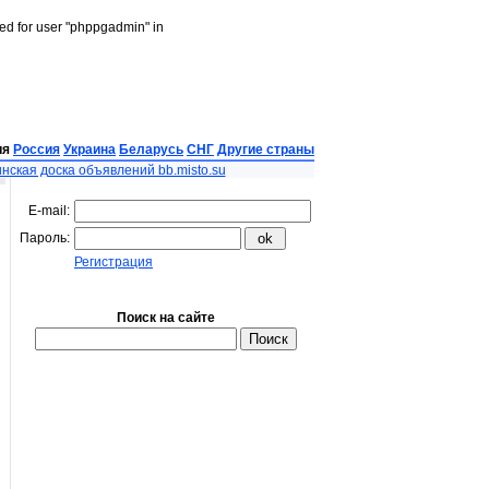
led for user "phppgadmin" in
ия
Россия
Украина
Беларусь
СНГ
Другие страны
нская доска объявлений bb.misto.su
E-mail:
Пароль:
Регистрация
Поиск на сайте