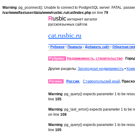
Warning
: pg_pconnect(): Unable to connect to PostgreSQL server: FATAL: passwo
/var/www/fastuser/data/www/rusbic.ru/cat/index.php
on line
79
R
usbic
интернет каталог
русскоязычных сайтов
cat.rusbic.ru
•
Рубрики
•
Правила
•
Добавить сайт
•
Обратная свя
Рубрика:
Недвижимость, строительство
Горо
Другие разделы:
Загородная недвижимость
•
Комм
Регион:
Россия
,
Ставропольский край
,
Праско
Warning
: pg_query() expects parameter 1 to be reso
line
105
Warning
: pg_last_error() expects parameter 1 to be 
on line
108
Warning
: pg_query() expects parameter 1 to be reso
line
105