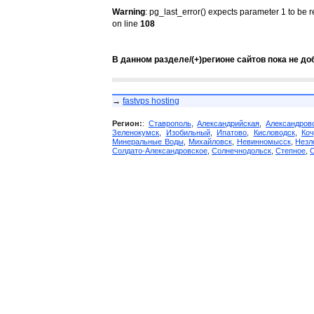
Warning
: pg_last_error() expects parameter 1 to be 
on line
108
В данном разделе/(+)регионе сайтов пока не до
→
fastvps hosting
Регион:
:
Ставрополь
,
Александрийская
,
Александров
Зеленокумск
,
Изобильный
,
Ипатово
,
Кисловодск
,
Коч
Минеральные Воды
,
Михайловск
,
Невинномысск
,
Незл
Солдато-Александровское
,
Солнечнодольск
,
Степное
,