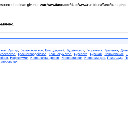
resource, boolean given in
/var/www/fastuser/data/www/rusbic.ru/func/base.php
бавлено.
ское
,
Арзгир
,
Балахоновское
,
Благодарный
,
Будённовск
,
Георгиевск
,
Грачёвка
,
Дивн
убеевское
,
Красногвардейское
,
Краснокумское
,
Курсавка
,
Курская
,
Левокумское
,
обная
,
Нефтекумск
,
Новоалександровск
,
Новопавловск
,
Новоселицкое
,
Пелагиада
,
Пр
Суворовская