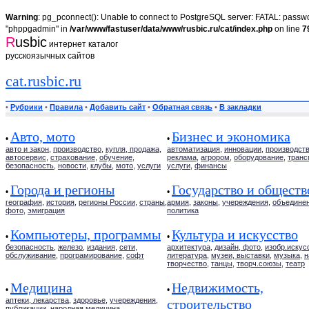
Warning
: pg_pconnect(): Unable to connect to PostgreSQL server: FATAL: passwor
"phppgadmin" in
/var/www/fastuser/data/www/rusbic.ru/cat/index.php
on line
7
R
usbic
интернет каталог
русскоязычных сайтов
cat.rusbic.ru
•
Рубрики
•
Правила
•
Добавить сайт
•
Обратная связь
•
В закладки
Авто, мото
Бизнес и экономика
•
•
авто и закон
,
производство
,
купля, продажа
,
автоматизация
,
инновации
,
производст
автосервис
,
страхование
,
обучение
,
реклама
,
агрором
,
оборудование
,
транс
безопасность
,
новости
,
клубы
,
мото
,
услуги
услуги
,
финансы
Города и регионы
Государство и обществ
•
•
география
,
история
,
регионы России
,
страны
,
армия
,
законы
,
учереждения
,
объедине
фото
,
эмиграция
политика
Компьютеры, программы
Культура и искусство
•
•
безопасность
,
железо
,
издания
,
сети
,
архитектура
,
дизайн, фото
,
изобр.искус
обслуживание
,
програмирование
,
софт
литература
,
музеи, выставки
,
музыка
,
н
творчество
,
танцы
,
творч.союзы
,
театр
Медицина
Недвижимость,
•
•
аптеки, лекарства
,
здоровье
,
учереждения
,
строительство
публикации
,
народная медицина