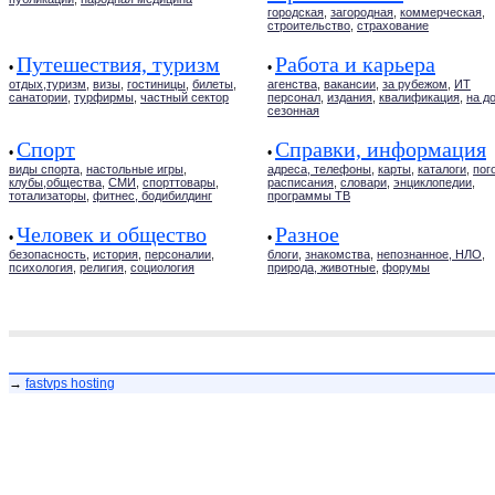
городская
,
загородная
,
коммерческая
,
строительство
,
страхование
Путешествия, туризм
Работа и карьера
•
•
отдых,туризм
,
визы
,
гостиницы
,
билеты
,
агенства
,
вакансии
,
за рубежом
,
ИТ
санатории
,
турфирмы
,
частный сектор
персонал
,
издания
,
квалификация
,
на д
сезонная
Спорт
Справки, информация
•
•
виды спорта
,
настольные игры
,
адреса, телефоны
,
карты
,
каталоги
,
пог
клубы,общества
,
СМИ
,
спорттовары
,
расписания
,
словари
,
энциклопедии
,
тотализаторы
,
фитнес, бодибилдинг
программы ТВ
Человек и общество
Разное
•
•
безопасность
,
история
,
персоналии
,
блоги
,
знакомства
,
непознанное, НЛО
,
психология
,
религия
,
социология
природа, животные
,
форумы
→
fastvps hosting