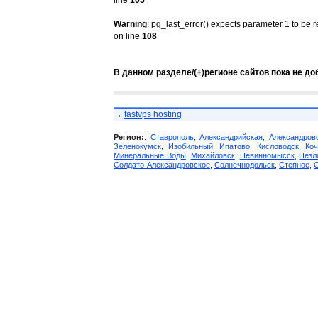
line
105
Warning
: pg_last_error() expects parameter 1 to be 
on line
108
В данном разделе/(+)регионе сайтов пока не до
→
fastvps hosting
Регион:
:
Ставрополь
,
Александрийская
,
Александров
Зеленокумск
,
Изобильный
,
Ипатово
,
Кисловодск
,
Коч
Минеральные Воды
,
Михайловск
,
Невинномысск
,
Незл
Солдато-Александровское
,
Солнечнодольск
,
Степное
,