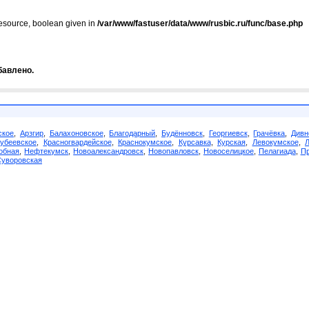
resource, boolean given in
/var/www/fastuser/data/www/rusbic.ru/func/base.php
бавлено.
ское
,
Арзгир
,
Балахоновское
,
Благодарный
,
Будённовск
,
Георгиевск
,
Грачёвка
,
Дивн
убеевское
,
Красногвардейское
,
Краснокумское
,
Курсавка
,
Курская
,
Левокумское
,
обная
,
Нефтекумск
,
Новоалександровск
,
Новопавловск
,
Новоселицкое
,
Пелагиада
,
Пр
Суворовская