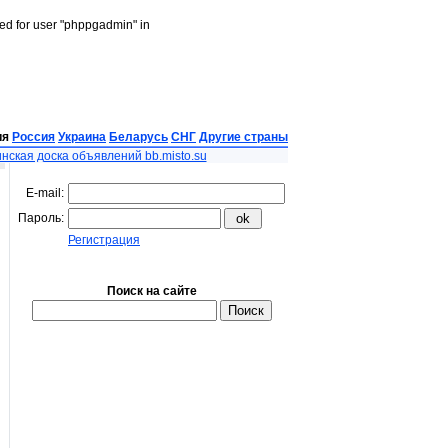
led for user "phppgadmin" in
ия
Россия
Украина
Беларусь
СНГ
Другие страны
нская доска объявлений bb.misto.su
E-mail:
Пароль:
Регистрация
Поиск на сайте