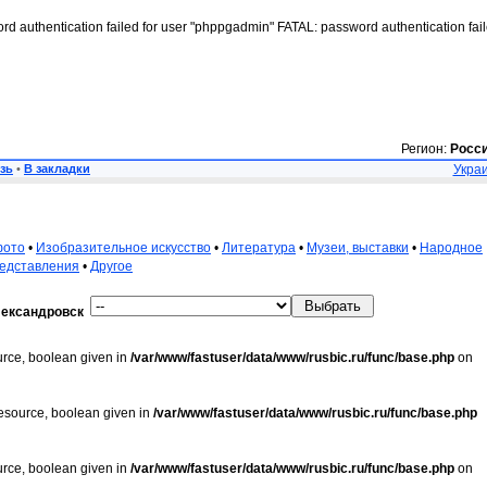
rd authentication failed for user "phppgadmin" FATAL: password authentication fai
Регион:
Росс
зь
•
В закладки
Украи
фото
•
Изобразительное искусство
•
Литература
•
Музеи, выставки
•
Народное
редставления
•
Другое
ександровск
urce, boolean given in
/var/www/fastuser/data/www/rusbic.ru/func/base.php
on
resource, boolean given in
/var/www/fastuser/data/www/rusbic.ru/func/base.php
urce, boolean given in
/var/www/fastuser/data/www/rusbic.ru/func/base.php
on