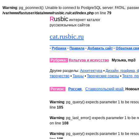
Warning
: pg_pconnect(): Unable to connect to PostgreSQL server: FATAL: passwo
/var/www/fastuser/data/www/rusbic.ru/cat/index.php
on line
79
R
usbic
интернет каталог
русскоязычных сайтов
cat.rusbic.ru
•
Рубрики
•
Правила
•
Добавить сайт
•
Обратная свя
Рубрика:
Культура и искусство
Музыка, mp3
Другие разделы:
Архитектура
•
Дизайн, графика, 
творчество
•
Танцы
•
Творческие союзы
•
Театр, п
Регион:
Россия
,
Ставропольский край
,
Новоал
Warning
: pg_query() expects parameter 1 to be reso
line
105
Warning
: pg_last_error() expects parameter 1 to be 
on line
108
Warning
: pg_query() expects parameter 1 to be reso